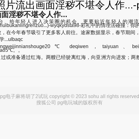
片流出画面淫秽不堪令人作...-
面淫秽不堪令人作...
轻人进入决策圈的机会、更要贴近年轻人的潮流，相信在新
uamianyinhuibukanlingrenzuo...)-wyqkydsta98-彩礼中的
数，在今年春节吸引了更多客人前往。途家数据显示，春节期间，
..ulbaqc
innianshouge20℃ deqiwen，taiyuan、beijing、ti
dadao5℃。。
过或准备通过红海。两艘已经驶离红海，向亚洲方向进发；两艘
pg电子麻将胡了2试玩 copyright © 2023 sohu all rights reserve
搜狐公司 pg电玩城的版权所有