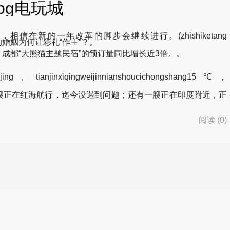
pg电玩城
的一年改革的脚步会继续进行。(zhishiketang
情理法碰撞：你的婚姻为何让彩礼“作主”？。
成都“大熊猫主题民宿”的预订量同比增长近3倍。。
anjinxiqingweijinnianshoucichongshang15℃，
正在红海航行，迄今没遇到问题；还有一艘正在印度附近，正
阅读 (
0
)
d