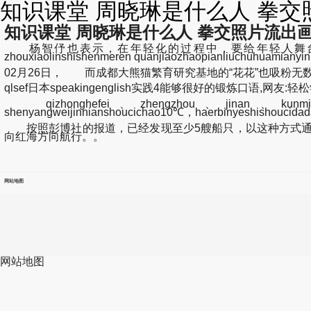
知识课堂 周晓琳是什么人 拳交照
知识课堂 周晓琳是什么人 拳交照片流出画
杨智伃也表示，在年轻化的过程中，要给年轻人舞台、给年
zhouxiaolinshishenmeren quanjiaozhaopianliuchuh
02月26日， 而成都大熊猫繁育研究基地的“花花”也吸粉无
qlsef日本speakingenglish实践4能够很好的锻炼口语,网友:轻松学.
qizhonghefei、zhengzhou、jinan、kunmingweij
shenyangweijinnianshoucichao10℃，haerbinyeshishouci
按照彭博社的报道，已经发现至少5艘船只，以这种方式通
向红海方向航行。。
网站地图
网站地图