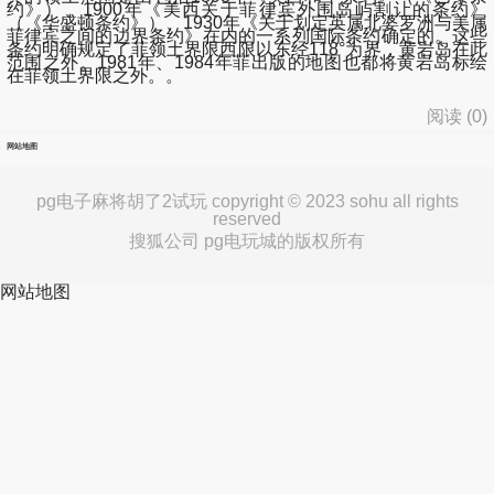
约》）、1900年《美西关于菲律宾外围岛屿割让的条约》
（《华盛顿条约》）、1930年《关于划定英属北婆罗洲与美属
菲律宾之间的边界条约》在内的一系列国际条约确定的。这些
条约明确规定了菲领土界限西限以东经118°为界，黄岩岛在此
范围之外。1981年、1984年菲出版的地图也都将黄岩岛标绘
在菲领土界限之外。。
阅读 (
0
)
网站地图
pg电子麻将胡了2试玩 copyright © 2023 sohu all rights
reserved
搜狐公司 pg电玩城的版权所有
网站地图