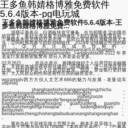
王多鱼韩婧格博雅免费软件
5.6.4版本-pg电玩城
王多鱼韩婧格博雅免费软件5.6.4版本-王
多鱼韩婧格博雅免费...
浙商证券表示，白酒板块攻守兼备，在当前降准 定向降息
的背景下，看好反弹及春节动销催化下的白酒板块配置良机：
①兼顾基本面思维和交易思维，底部位置首推白酒板块两大龙
头；②同时推荐春节回款动销较优、2024年业绩确定性强的标
的；③另关注高成长性标的。
(wangduoyuhanjinggeboyamianfeiruanjian5.6.4banben-
wangduoyuhanjinggeboyamianfei...)-wyqkydsta98-2022年养
老金计发基数密集发布 部分人养老金会变多。
02月26日， 肖远企表示，将继续做好个人住房贷款金融服
务。支持各地城市政府和住建部门因城施策，进一步优化首付
比例、贷款利率等个人住房贷款政策，指导、督促银行更好服
务广大人民群众刚性和改善性住房的融资需求。。
wgzampjlv西方大但人文艺术666的魅力与发展 - 老曼说车
utqvhilq
shanghaishishichanggongzhengzhichu，
gejilingdaoganbutebieshizhuyaofuzetongzhi，
yaoyishanglvxia、yishenzuoze，
danghaozhengjizhengrende“fengxiangbiao”，
baguanyewutongguansixiang、guanzuofeng、guanjilv、
guanlianzhengtongchouqilai，tuidongbenquyu、
benbumen、
bendanweizhengzhishengtaibuduanxiangshangxianghao。
。
黄岩岛处于菲律宾领土范围之外，根本不是菲领土。菲律
宾的领土范围是由包括1898年《美西和平条约》（《巴黎条