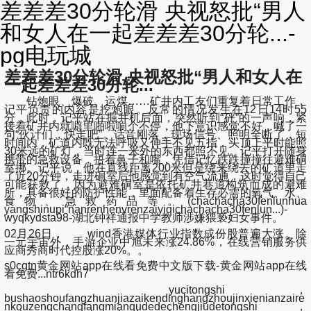
差差差30分轮滑 央视怒批“男人
和女人在一起差差差30分轮...-
pg电玩城
差差差30分轮滑 央视怒批“男人和女人在
一起差差差30分轮...
钻炮眼、爆破、运煤……矿井内工友们重复着日常工作，
记平负责的内容是挖炮眼。反常的情况发生在12日14时55
分，此时，记平站在掘井机后面，突然听到“砰”的一声响，紧
接着矿井内就噼里啪啦响个不停，他下意识感觉不好，喊了一
句“伙计们，快走吧”。话音刚落，现场信号、照明全断了，短
时间内，矿道内既无法呼吸又伸手不见五指，头顶上平时能照
30米远的矿灯，当时连一米外的东西都照不见。记平打开随身
携带的急救设备，捂着鼻子和嘴，凭借记忆跌跌撞撞往避难硐
室挪。记平说，他在直线距离200米但是绕来绕去的矿道里走
了近20分钟，走进硐室后他感觉到有空气流通，这时觉得自己
可能获救了，因为避难硐室是依托矿井巷道构筑而成的避难
所，具备很好的防护性能，里面配备着生存必需的氧气、水、
食物、急救药品等。(chachacha30fenlunhua
yangshinupi“nanrenhenvrenzaiyiqichachacha30fenlun...)-
wyqkydsta98-湖北钟祥通报中学教师涉嫌猥亵妇女事件。
02月26日， wind香港媒体行业指数成份股普遍大涨。除
一元宇宙外，手游企业中旭未来涨24.86%，在线营销服务供
应商秀商时代控股涨20%。。
s0cgtn黄金网站app在线看免费中文版下载-黄金网站app在线
看免费...ntr6kdh7
yucitongshi，
bushaoshoufangzhuanjiazaikendinghangzhoujinxienianzaire
nkouzengchangfangmianqudedechengjiudetongshi，