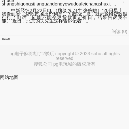
zhuce、
shangshigongsijianguandengyewudoufeichangshuxi。。
中新经纬2月22日电 （魏薇 实习生 张煦敏）“20日早上，
我看到lpr（贷款市场报价利率）下调的消息，就赶紧给贷款银
行打了电话，问能不能变更贷款重定价日，结果告诉我不
能。”近日，北京的关先生这样告诉记者。。
阅读 (
0
)
网站地图
pg电子麻将胡了2试玩 copyright © 2023 sohu all rights
reserved
搜狐公司 pg电玩城的版权所有
网站地图