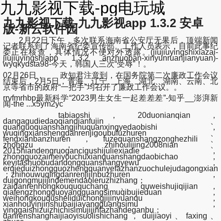
九九影视下载-pg电玩城
九九影视下载-九九影视app 1.3.2 安卓
版-新云软件园
2月22日下午，多次联系海南省公安厅无果后，顶端新闻
记者联系到了海南省纪委宣传部。工作人员表示，目前此事纪
委正在核查，具体情况不便对外透露。(jiujiuyingshixiazai-
jiujiuyingshiapp 1.3.2 anzhuoban-xinyunruanjianyuan)-
wyqkydsta98-今天，韩国人三次“受辱”！。
02月26日， 政知君注意到，在国务院第二次廉政工作会议
结束后，2月5日，青海、辽宁、上海、湖北、湖南、云南、北
京等省市的政府“一把手”均召开了廉政工作会议。。
rrvfmrhbp最新科学“2023男生女生一起差差差”-知乎__澎湃新
闻-the ...x5ym2yc
tabiaoshi，20duonianqian，
dangagudiedaoqiandianfujin、
quanguoquanshangjihuquanxingyedaobishi，
wuqingxianshengdanrenjigoubufuzhuren、
fengxianbanzhuren，fuzequanshangzonghezhili、
zhongzu，zhihoulijing2008nian、
2015niandengruogancigushijuliexiadie，
zhongguozaimeiyouchuxianquanshangdaobichao，
keyitashuobudandongquanshangyewu，
erqieduizhongguozhengquanyefazhanzuochulejudagongxian
；zhihouwuqingdanrenjijinbuzhuren，
duigongmujijindemendaoleruzhizhang；
zaidanrenhongkouququchang、quweishujiqijian，
qiafengzhongguoyangguangsimuqibujieduan，
weihongkouqusheliduichongjijinyuanqu，
xianhouyinjinshubaijiayangguangsimu，
yinggaishizuizhichisimujijinfazhandeganbu；
danrenshanghaijiaoyisuolishichang，duijiaoyi、faxing、