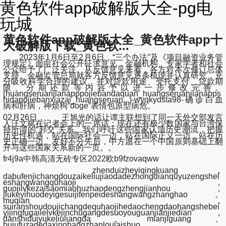
黄色软件app破解版大全-pg电
玩城
黄色软件app破解版大全_黄色软件app十
大破解版下载_黄色软...
2023年1月6日至2月6日，“三个办法”及《项目融资业务管
理规定》面向社会公开征求意见，金融机构、专家学者和社会
公众给予了广泛关注。从反馈意见来看，各方对本次修订总体
支持。金融监管总局就各方反馈意见逐条梳理并认真研究，充
分吸收科学合理的建议，并对贷款用途、受托支付、贷款期
限、分期还款等内容予以进一步修改完善。
(huangseruanjianapppojiebandaquan_huangseruanjianapps
hidapojiebanxiazai_huangseruan...)-wyqkydsta98-确诊白血
病和肝病，神烦狗“doge”表情包原型病危。
02月26日， 王旭光的话让谭主联想到了同一天外交部发言
人汪文斌在记者会上的一席话：现在还有极少数国家与台湾保
持所谓的“邦交”关系。我们呼吁这些国家认清历史潮流，把握
历史性机遇，站在国际社会一边，站在国际正义一边，站在历
史正确一边。友好不分先后，中方愿在一个中国原则基础上翻
开与这些国家关系新的一页。。
fr4j9a中韩高清无砖专区2022欧b9fzovaqww
zhenduizheyiqingkuang，
dabufenjichangdouzaikeliujiaodadezhongdianquyuzengshel
eshangwangquhaoji，
guojilvkezaisaomiaohuzhaodengzhengjianhou，
jiukeyihuodeyigesuijifenpeideshangwangzhanghao。
muqian，
suiranshoudoujichangdequhaojihedaochengdaohangshebei
yijingfugailelvkejinchugangdesuoyouguanjianjiedian，
danshiduiyukeliuliangda、mianjiguang、
bujufuzadedaxinghangzhanloulaishuo，