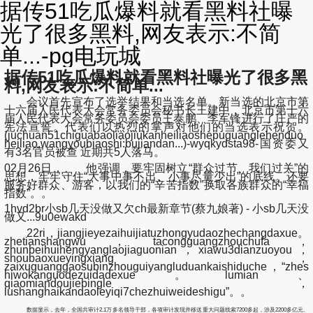
据传51吃瓜爆料就看黑料社曝
光了很多黑料,网友表示:不简
单...-pg电玩城
据传51吃瓜爆料就看黑料社曝光了很多黑
料,网友表示:不简单...
会议首先宣布了选举结果和当选名单。新当选的北京市第
十六届人民代表大会常务委员会秘书长王建中，北京市第十六
届人民代表大会常务委员会委员王泰鹏、李军锋进行了庄严的
宪法宣誓。代表们以热烈的掌声对他们的当选表示祝贺。
(juchuan51chiguabaoliaojiukanheiliaoshepuguanglehenduo
heiliao,wangyoubiaoshi:bujiandan...)-wyqkydsta98-国资委又
有3名官员被查 近期共5人落马。
02月26日， 他强调，要牢固树立“群众过节、我们过关”的
思想，牢牢守住“大事中事不出、小事尽量少出”的底线。还要
服务好群众、游客，以我们的“辛苦指数”换取各族群众的“幸福
指数”。。
1hvd2br小sb几天没做又欠ch最新章节(蔡九娘著) - 小sb几天没
做又...9u0ewakd
22ri，jiangjieyezaihuijiatuzhongyudaozhechangdaxue。
zhetianshangwu，tacongguangzhouchufa，
zhunbeihuihengyanglaojiaguonian，xiawu3dianzuoyou，
shoubaoxueyingxiang，
zaixuguanggaosubinzhouguiyangluduankaishiduche，“zhes
hiwokanguodezuidadexue。lumian、
qiaomiandoujiebingle，
lushanghaikandaoleyiqi7chezhuiweideshigu”。。
数据显示，去年，全国共审计2.1万多名领导干部，各项审计发现并移送重大问题线索7200多起，涉及2200多亿元、