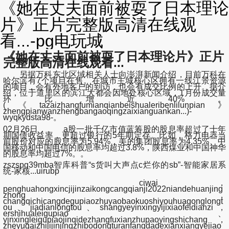
《她在丈夫面前被耍了日本理论
片》正片完整版高清在线观
看...-pg电玩城
《她在丈夫面前被耍了日本理论片》正片
完整版高清在线观看...
另据万科东北区域相关人士向澎湃新闻介绍，目前万科在
哈尔滨有7个项目在售。在城市主城核心区拥有一线江景资源
的项目，会有外地客户的到访，也会有成交比例的上升。据介
绍，位于道里区的滨江大都会因地处核心区域，1月份成交量
环比增近40%。
(《tazaizhangfumianqianbeishualeribenlilunpian》
zhengpianwanzhengbangaoqingzaixianguankan...)-
wyqkydsta98-。
02月26日， a股一批千亿市值蓝筹股的股息率超过了十年
期国债收益率，更超过银行的5年期定存。比如，格力电器当
前股价对应的股息率为5.94%，美的集团股息率为4.35%、中
国移动和中国电信的股息率均超过3.8%，陕西煤业和中国神华
的股息率均超过7%。。
zszspg39mba智库科普“s货叫大声点c烂你的sb”-智能家居系
统-家核...uirubp
ciwai，
penghuahongxincjijinzaikongcangqianji2022niandehuanjing
zhong，
changqichicangdegupiaozhuyaobaokuoshiyouhuagonglongt
ou、jiadianlongtou、shangyeyinxingyijixiaofeidianzi，
ershihualeigupiao、
yinxingleigupiaojinqidezhangfuxianzhupaoyingshichang，
zheyugaizhijijinjingzhibodongturanfangdadexianxiangyejiao