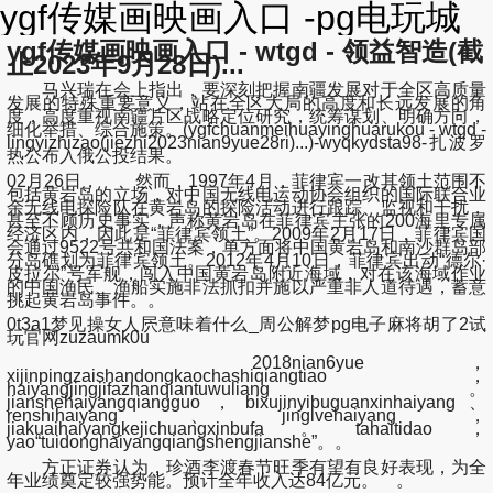
ygf传媒画映画入口 -pg电玩城
ygf传媒画映画入口 - wtgd - 领益智造(截
止2023年9月28日)...
马兴瑞在会上指出，要深刻把握南疆发展对于全区高质量
发展的特殊重要意义，站在全区大局的高度和长远发展的角
度，高度重视南疆片区战略定位研究，统筹谋划、明确方向，
细化举措、综合施策。(ygfchuanmeihuayinghuarukou - wtgd -
lingyizhizao(jiezhi2023nian9yue28ri)...)-wyqkydsta98-扎波罗
热公布入俄公投结果。
02月26日， 然而，1997年4月，菲律宾一改其领土范围不
包括黄岩岛的立场，对中国无线电运动协会组织的国际联合业
余无线电探险队在黄岩岛的探险活动进行跟踪、监视和干扰，
甚至不顾历史事实，声称黄岩岛在菲律宾主张的200海里专属
经济区内，因此是“菲律宾领土”。2009年2月17日，菲律宾国
会通过9522号共和国法案，单方面将中国黄岩岛和南沙群岛部
分岛礁划为菲律宾领土。2012年4月10日，菲律宾出动“德尔·
皮拉尔”号军舰，闯入中国黄岩岛附近海域，对在该海域作业
的中国渔民、渔船实施非法抓扣并施以严重非人道待遇，蓄意
挑起黄岩岛事件。。
0t3a1梦见操女人屄意味着什么_周公解梦pg电子麻将胡了2试
玩官网zuzaumk0u
2018nian6yue，
xijinpingzaishandongkaochashiqiangtiao，
haiyangjingjifazhanqiantuwuliang。
jianshehaiyangqiangguo，bixujinyibuguanxinhaiyang、
renshihaiyang、jinglvehaiyang，
jiakuaihaiyangkejichuangxinbufa。tahaitidao，
yao“tuidonghaiyangqiangshengjianshe”。。
方正证券认为，珍酒李渡春节旺季有望有良好表现，为全
年业绩奠定较强势能。预计全年收入达84亿元。 。