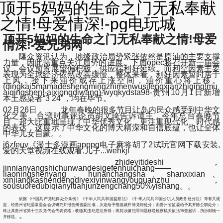
顶开5妈妈的生命之门无私奉献
之情!母爱情深!-pg电玩城
顶开5妈妈的生命之门无私奉献之情!母爱
情深!-爱兄弟网
隆众资讯认为，地缘政治局势紧张依然是原油的主要支撑
力量，因此需重点关注局势的进展。下周opec将召开新一届会
议，会议前景展望偏积极，供应端利好延续。而利空因素主要
表现为全球经济依然改善缓慢，整体来看，利好因素暂时居于
上风，接下来油价或存上涨空间，油价重心将上移。
(dingkai5mamadeshengmingzhimenwusifengxianzhiqing!mu
aiqingshen!-aixiongdiwang)-wyqkydsta98-贵州10月1日新增
本土感染者“3 24”，均在毕节。
02月26日， 龙年春晚的很多节目让岛内民众感受到中华文
化之美。台湾时事评论员胡文琦告诉谭主，今年总台春晚节
目，超大比重地呈现了中华优秀文化，更注重现代化、时代感
的表达，这展示了中华文化的博大精深和自信底蕴，也让全体
中华儿女自豪。。
j6zfeuv《漫士多漫画apppg电子麻将胡了2试玩官网下载安装,
爱的天堂视频在线观看,儿子...wehkjl
zhideyitideshi，
jinnianyangshichunwandesigefenhuichang——
liaoningshenyang、hunanchangsha、shanxixian、
xinjiangkashendengdiyexiyinwangyouguanzhu，
sousuoredubiqianyitianjunzengchang50%yishang。。
依据《中国共产党纪律处分条例》《中华人民共和国监察法》《中华人民共和国公职人员政务处分法》等有关规
定，经贵州省纪委常委会会议研究并报贵州省委批准，决定给予熊德威开除党籍处分；由贵州省监委给予其开除公职处分；
终止其贵州省第十三次党代会代表资格；收缴其违纪违法所得；将其涉嫌犯罪问题移送检察机关依法审查起诉，所涉财物一
。
并移送。