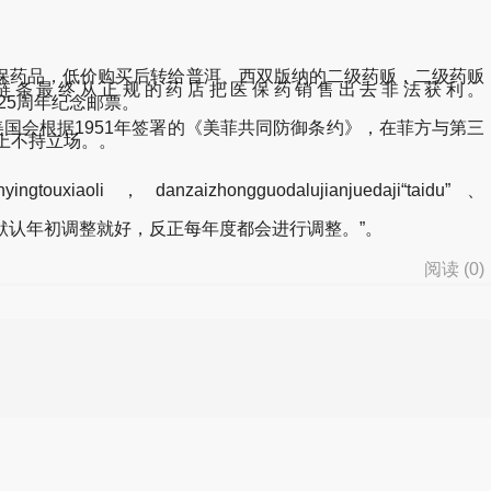
药品，低价购买后转给普洱、西双版纳的二级药贩，二级药贩
链条最终从正规的药店把医保药销售出去非法获利。
港特区成立25周年纪念邮票。
国会根据1951年签署的《美菲共同防御条约》，在菲方与第三
上不持立场。。
ngtouxiaoli，danzaizhongguodalujianjuedaji“taidu”、
默认年初调整就好，反正每年度都会进行调整。”。
阅读 (
0
)
d