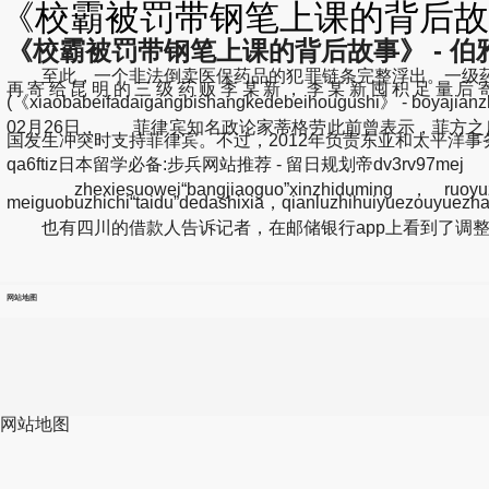
《校霸被罚带钢笔上课的背后故事
《校霸被罚带钢笔上课的背后故事》 - 伯
至此，一个非法倒卖医保药品的犯罪链条完整浮出。一级药
再寄给昆明的三级药贩李某新，李某新囤积足量后
(《xiaobabeifadaigangbishangkedebeihougushi》 - 
02月26日， 菲律宾知名政论家蒂格劳此前曾表示，菲方之
国发生冲突时支持菲律宾。不过，2012年负责东亚和太平洋
qa6ftiz日本留学必备:步兵网站推荐 - 留日规划帝dv3rv97mej
zhexiesuowei“bangjiaoguo”xinzhiduming，ruoyuzhewe
meiguobuzhichi“taidu”dedashixia，qianluzhihuiyuezouyue
也有四川的借款人告诉记者，在邮储银行app上看到了调整通
网站地图
网站地图