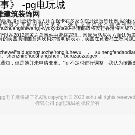
》 -pg电玩城
雅建筑装饰网
贩教唆引诱特慢病人用医保卡在多家医院开出报销比例高的医保
寄给最大买家深圳张某英，张某英通过这个非法利益
boyajianzhuzhuangshiwang)-wyqkydsta98-香港邮政将发行香
所以在2012年黄岩岛事件中蛮横霸道，是因为马尼拉方面认为美
事务的美国助理国务卿坎贝尔曾明确表示，美国在黄岩岛主权问题
i“taidugongzuozhe”tongliuhewu，suinengfendaodianyi
zhai、shenzhirehuoshangshen，buruzaozaogexi。。
知，但是她并未申请变更。“lpr不定时进行调整，我认为按照
pg电子麻将胡了2试玩 copyright © 2023 sohu all rights reserve
搜狐公司 pg电玩城的版权所有