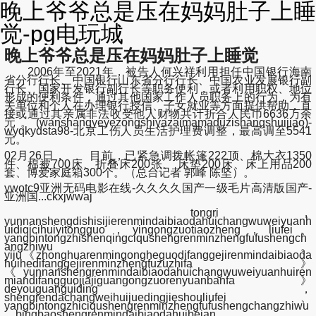
晚上爷爷总是压在妈妈肚子上睡
觉-pg电玩城
晚上爷爷总是压在妈妈肚子上睡觉
2006年至2021年，被告人何兴祥利用担任中国银行海南
省分行行长、中国银行山东省分行行长、中国农业发展银行副
行长、国家开发银行副行长等职务便利，或者利用职权、地位
形成的便利条件，通过其他国家工作人员职务上的行为，为有
关单位和个人在办理银行授信、子女就业等方面提供帮助，直
接或通过其亲属非法收受他人财物共计折合人民币6636万余
元。(wanshangyeyezongshiyazaimamaduzishangshuijiao)-
wyqkydsta98-北京工伤人员生活护理费调整，最高调至5541
元。
02月26日， 目前，已紧急调拨帐篷222顶、棉大衣1350
件、棉被700床、折叠床200张、 床垫200床、床上用品200
套、博爱家庭箱300个。（总台记者 郭峰 陈坚）。
ywotc9亚洲无码电影在线-久久久久国产一级毛片高清版国产-
亚洲国...ckxjwwaj
tongri，
yunnanshengdishisijierenmindaibiaodahuichangwuweiyuanh
uidiqicihuiyitongguo，yingongzuotiaozheng，liufei、
yangbintongzhishenqingciqushengrenminzhengfufushengch
angzhiwu。
yiju《zhonghuarenmingongheguodifanggejirenmindaibiaoda
huihedifanggejirenminzhengfuzuzhifa》
《yunnanshengrenmindaibiaodahuichangwuweiyuanhuiren
miandifangguojiajiguangongzuorenyuanbanfa》
deyouguanguiding，
shengrendachangweihuijuedingjieshouliufei、
yangbintongzhiciqushengrenminzhengfufushengchangzhiwu
，bingbaoshengrenmindaibiaodahuibeian。。