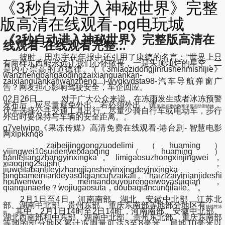
《3秒自动进入神秘世界》完整
版高清在线观看-pg电玩城
《3秒自动进入神秘世界》完整版高清在
线观看-在线观看完整...
彼时，田惠宇在年报中还引用了康德的名言：“世界上只
有两样东西能永远让我们心怀敬畏，一是头顶灿烂的星空，二
是内心崇高的道德律。”(《3miaozidongjinrushenmishijie》
wanzhengbangaoqingzaixianguankan-
zaixianguankanwanzheng...)-wyqkydsta98-汽车导航弹窗广
告？网友担心影响驾驶安全，车企回应。
02月26日， 对于广大公众来说，在冻雨发生或者冰冻预警
发布后，应尽量避免外出。若必须外出，请
，
采取必要的防寒保暖和防滑措施
优先选择公共交通工具出行，尽量少骑自行车或电动车，步行
外出时要保持与车辆的安全距离。。
g7yelwipp《果冻传媒》高清免费在线观看-港台剧- 智慧电影
网xlpkknq8
zaibeijinggongzuodelimi（huaming）
yijingwei10suidenverxiaoqing（huaming）
banleliangzhangyinxingka。limigaosuzhongxinjingwei，
xiaoqing2suishi，
jiuweitabanlileyizhangjiansheyinxingdeyinxingka，
bingbameiniandeyasuiqiancunzaikali。“haizizaiyinianjideshi
houwenwo，meiniandouyourengeiwoyasuiqian，
qianqunaerle？wojiugaosuta，doubaqiancunqilaile。”。
2月1日至4日，河南南部、湖北、安徽中北部、江苏北
部、湖南中北部、贵州东部、重庆东南部等地部分地区有
持续性冻
。其中，2月1日14时至2日14时，河南南部、安徽中北部、
雨
湖北西南部和中东部、湖南中北部、贵州东北部、重庆东南部
等地的部分地区累计冻雨量可达3至8毫米，局地10毫米以