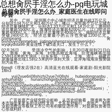
总想肏屄手淫怎么办-pg电玩城
总想肏屄手淫怎么办_家庭医生在线即问
即答
其中，广州、深圳两个中心城市经济总量均超3万亿元，
分别达3.04万亿元和3.46万亿元；佛山、东莞两个万亿元城市
经济总量继续扩大，分别达1.33万亿元和1.14万亿元；惠州经
济总量超5500亿元，珠海经济总量超4200亿元，江门经济总
量超4000亿元；茂名经济总量接近4000亿元，揭阳经济总量
突破2400亿元，经济总量最小的云浮也突破1200亿元。
(zongxiang肏
bishouyinzenmeban_jiatingyishengzaixianjiwenjida)-
wyqkydsta98-黄金连续下破5道关口，发生了什么？。
02月26日， 受强冷空气的影响，1月20日夜间到21日白
天，渤海、黄海、东海、钓鱼岛附近海域、台湾海峡将出现
2.5到3.8米的大浪区；山东东部、江苏、上海、浙江、福建近
岸海域将出现1.5到2.5米的中浪到大浪，近岸海域海浪预警级
别为蓝色。。
6rew8《理发店强2在》高清蓝光在线观看-家庭剧-阳光影院
1ftln3
yuji2yue6ri08shizhi2yue7ri08shi，hubeidongnanbu、
anhuinanbu、hunanzhongxibuhebeibu、jiangxibeibu、
zhejiangxibu、zhongqingdongnanbu、
guizhoudongbeibudengdibufendiquyoudadaobaoxue，
qizhong，hunanxibeibujudiyoudabaoxue（20~22haomi）。
shangshubufendiquxinzengjixueshendu3~8limi，
judikeda15limiyishang。。
广开首席产业研究院分析称，从历史经验看，降准将为资
本市场带来更多的流动性支持，尤其是对银行、房地产、制造
业和消费业等板块上市公司有积极促进作用，对提振投资者信
心形成利好。。