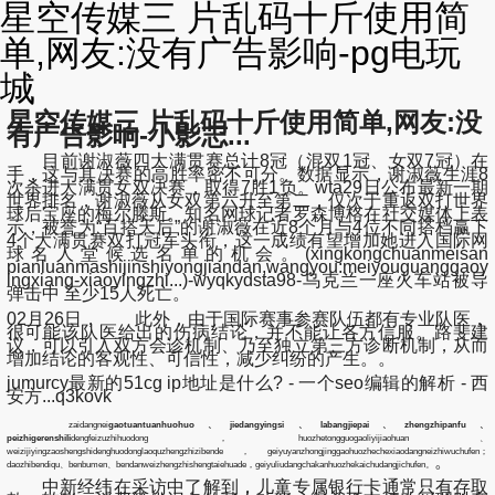
星空传媒三 片乱码十斤使用简
单,网友:没有广告影响-pg电玩
城
星空传媒三 片乱码十斤使用简单,网友:没
有广告影响-小影志...
目前谢淑薇四大满贯赛总计8冠（混双1冠、女双7冠）在
手，这与其决赛的高胜率密不可分。数据显示，谢淑薇生涯8
次杀进大满贯女双决赛，取得7胜1负。wta29日公布最新一期
世界排名，谢淑薇从女双第六升至第二，仅次于重返双打世界
球后宝座的梅尔滕斯。知名网球记者罗森博格在社交媒体上表
示，被誉为“百搭天后”的谢淑薇在近8个月与4位不同搭档赢下
4个大满贯赛双打冠军头衔，这一成绩有望增加她进入国际网
球名人堂候选名单的机会。(xingkongchuanmeisan
pianluanmashijinshiyongjiandan,wangyou:meiyouguanggaoy
ingxiang-xiaoyingzhi...)-wyqkydsta98-乌克兰一座火车站被导
弹击中 至少15人死亡。
02月26日， 此外，由于国际赛事参赛队伍都有专业队医，
很可能该队医给出的伤病结论，并不能让各方信服。路斐建
议，可以引入双方会诊机制、乃至独立第三方诊断机制，从而
增加结论的客观性、可信性，减少纠纷的产生。。
jumurcy最新的51cg ip地址是什么? - 一个seo编辑的解析 - 西
安方...q3kovk
zaidangnei
gaotuantuanhuohuo、jiedangyingsi、labangjiepai、zhengzhipanfu、
peizhigerenshili
dengfeizuzhihuodong，huozhetongguogaoliyijiaohuan、
weizijiyingzaoshengshidenghuodonglaoquzhengzhizibende，geiyuyanzhongjinggaohuozhechexiaodangneizhiwuchufen；
。
daozhibendiqu、benbumen、bendanweizhengzhishengtaiehuade，geiyuliudangchakanhuozhekaichudangjichufen。
中新经纬在采访中了解到，儿童专属银行卡通常只有存取