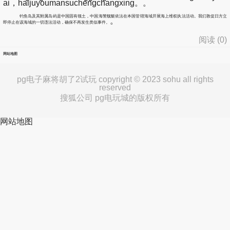
ai，haijuyoumansuchengchangxing。。
钓鱼岛及其附属岛屿是中国固有领土，中国海警舰艇依法在本国管辖海域开展海上维权执法活动。我们敦促日方立
。
即停止在该海域的一切违法活动，确保不再发生类似事件。
阅读 (
0
)
网站地图
pg电子麻将胡了2试玩 copyright © 2023 sohu all rights
reserved
搜狐公司 pg电玩城的版权所有
网站地图