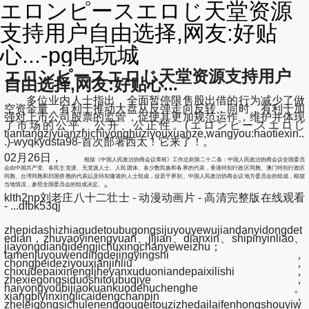
エロンピースエロじ天堂资源
支持用户自由选择,网友:好贴
心...-pg电玩城
エロンピースエロじ天堂资源支持用户
自由选择,网友:好贴心...
多位业内人士指出，全面暂停限售股出借的行为减少了做
空资金量，有利于推动大盘从反弹走向反转，同时，有利于加
强对上市公司股票的监管，促使其更加规范运作，维护并体现
了市场的公平、公开、公正性。(エロンピースエロじ
tiantangziyuanzhichiyonghuziyouxuanze,wangyou:haotiexin..
.)-wyqkydsta98-首次部署西太！它来了！。
02月26日，
根据《中国人民政治协商会议章程》工作总则第二十二条：中国人民政治协商会议全国委员
会由中国共产党、各民主党派、无党派人士、人民团体、各少数民族和各界的代表，香港特别行政区同胞、澳门特别行政区
同胞、台湾同胞和归国侨胞的代表以及特别邀请的人士组成，设若干界别。中国人民政治协商会议地方委员会的组成，根据
。
当地情况，参照全国委员会的组成决定。
klth2np刘老庄八十二壮士 - 动漫动画片 - 高清完整版在线观看
- ...dfbk53qj
zhepidashizhiagudetoubugongsijuyouyewujiandanyidongdet
edian，zhuyaoyinengyuan、jijian、dianxin、shipinyinliao、
jiayongdianqidengjichuxingchanyeweizhu；
tamenjuyouwendingdejingyingshi，
chongpeideziyouxianjinliu，
chixudepaixinengliheyanxuduoniandepaixilishi，
zhexiegongsiduoshitoubuqiye，
haiyongyoubijiaokuankuodehuchenghe。
xiangbiyinxinglicaidengchanpin，
zheleigongsichulenenggougeitouzizhedailaifenhongshouyiw