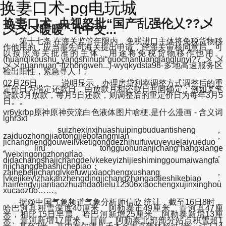
换妻口术-pg电玩城
换妻口术_央视怒批“国产乱强伦乂??乄
乄乄乄暖暖”-ft中文...
第十七条 在海关监管年限内，免税进口主体将免税货物移
作他用的，应当事先向海关提出申请，经海关审核同意后，可
以按照海关批准的主体、用途将免税货物移作他用。
(huanqikoushu_yangshinupi“guochanluanqianglunyi??乄乄
乄乄nuannuan”-ftzhongwen...)-wyqkydsta98-多地高速服务区
检出阳性，紧急寻人！。
02月26日， 说明显示，办理房贷利率调整方式调整后的重
定价日为指定还款日，由放款月和还款日共同确定；例如某笔
贷款3月放款，每月5日还款，则调整后的重定价日为每年3月5
日。。
vr6ykrbp原神原神荧流白色液体图片啥梗,是什么漫画 - 含义词
lghr3xt
suizhexinxihuashuipingbuduantisheng，
zaiduozhongjiaotongjiebofangmian，
jichangnenggouweilvketigongdezhihuifuwuyeyuelaiyueduo
。liru，tongguohunanjichang“hangxiange
”weixingongzhonghao，
didachangshajichangdelvkekeyizhijieshiminggoumaiwangfa
njichangdebashichepiao；
zaihebeijichanglvkefuwuxiaochengxushang，
lvkejikeyizhakanzhengdingjichangzhangaotieshikebiao，
hainengyijiantiaozhuandaotielu12306xiaochengxujinxinghou
xucaozuo……。
据@中国气象频道气象分析师信欣 统计，截至16日8时，
哈巴河县积雪深度40厘米、阿勒泰市49厘米、青河县47厘
米，相比15日早晨，哈巴河新增25厘米、阿勒泰新增13厘
米、青河新增17厘米。目前，阿勒泰北部部分站点积雪超1