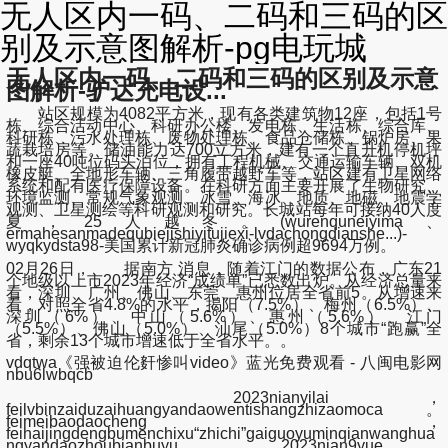
无人区内一码、二码和三码的区
别及示意图解析-pg电玩城
无人区内一码、二码和三码的区别及示意
图解析-驴达充电设...
站区规模为4082平方米，现有各类建筑物12座，包括1号
栋、综合活动中心、科研办公楼、发电栋、生活栋、综合库、
科研栋、污水处理栋、废物处理栋、食品仓储栋、锅炉房、果
蔬栽培房等。储油能力达700立方米，建有一个直升机停机坪
和一座40吨位码头泊位，拥有工程机械、交通运输车辆、双机
橡皮艇、全地形车辆、三角履带越野车等，站区建有卫星网络
系统和配有医疗保障设备。在科研方面主要开展了生物研究、
环境监测、常规气象观测、冰雪、海冰、地质、地磁、地震学
观测、卫星测绘等科研观测和研究。长城站每年可接纳40人度
夏，25人越冬。(wurenquneiyima、
ermahesanmadequbiejishiyitujiexi-lvdachongdianshe...)-
wyqkydsta98-美国累计新冠肺炎确诊病例超9694万例。
02月26日， 据南方 消息，随着江门的数据公布，广东21
个地级以上市2023年经济“成绩单”已悉数出炉。从经济总量来
看，深圳、广州、佛山、东莞、惠州位居全省前5。从增速来
看，对照全省4.8%的水平，揭阳（7.5%）、梅州（6.5%）、
深圳（6%）、中山（5.6%）、惠州（5.6%）、江门
（5.5%）、佛山（5.0%）、汕尾（5.0%）8个城市“跑赢”全
省，剩余13个城市增速低于全省水平。。
vdqtwa《强被迫伦姧惨叫video》蓝光免费观看 - 八闽电影网
nbu6lwbqcb
2023nianyilai，
feilvbinzaiduzaihuangyandaowentishangzhizaomoca。
feimeibaodaocheng，
feihaijingdengbumenchixu“zhichi”gaiguoyuminqianwanghua
ngyandaozhoubianbuyu。2023nian9yue，