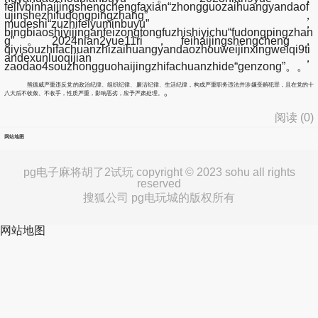
feilvbinhaijingshengchengfaxian“zhongguozaihuangyandaof
ujinshezhifudongpingzhang”，
mudeshi“zuzhifeiyuminbuyu”，
bingbiaoshiyijinganfeizongtongfuzhishiyichu“fudongpingzhan
g”。2024nian2yue11ri，feihaijingshengcheng，
qiyisouzhifachuanzhizaihuangyandaozhouweijinxingweiqi9ti
andexunluoqijian，
zaodao4souzhongguohaijingzhifachuanzhide“genzong”。。
熊德威严重违反党的政治纪律、组织纪律、廉洁纪律、生活纪律，构成严重职务违法并涉嫌受贿犯罪，且在党的十
。
八大后不收敛、不收手，性质严重，影响恶劣，应予严肃处理。
阅读 (
0
)
网站地图
pg电子麻将胡了2试玩 copyright © 2023 sohu all rights
reserved
搜狐公司 pg电玩城的版权所有
网站地图