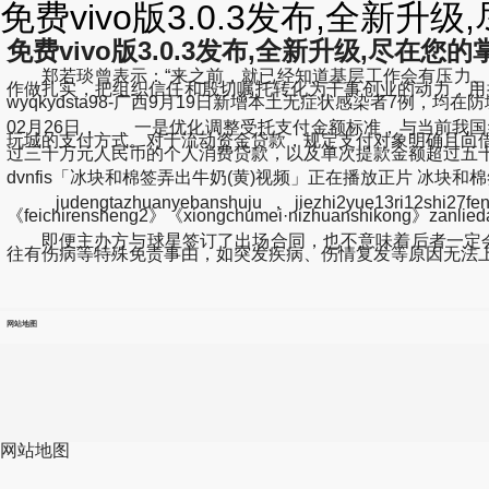
免费vivo版3.0.3发布,全新升
免费vivo版3.0.3发布,全新升级,尽在您的掌
郑若琰曾表示：“来之前，就已经知道基层工作会有压力、
作做扎实，把组织信任和殷切嘱托转化为干事创业的动力，用担当作为谱写无愧于时代的青春华
wyqkydsta98-广西9月19日新增本土无症状感染者7例，均在
02月26日， 一是优化调整受托支付金额标准，与当前我
玩城的支付方式。对于流动资金贷款，规定支付对象明确且向
过三十万元人民币的个人消费贷款，以及单次提款金额超过五十
dvnfis「冰块和棉签弄出牛奶(黄)视频」正在播放正片 冰块和棉签...x
judengtazhuanyebanshuju，jiezhi2yue13ri12shi27
《feichirensheng2》《xiongchumei·nizhuanshikong》zanlied
即便主办方与球星签订了出场合同，也不意味着后者一定会出
往有伤病等特殊免责事由，如突发疾病、伤情复发等原因无法
网站地图
网站地图