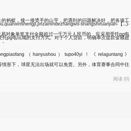
的蚂蚁，接一接烫手的山芋，把遇到的问题解决好，把各项工
,jinzainindezhangwo-shangshiruanjian-【...)-
易对象单笔支付金额超过一千万元人民币的，应采用受托pg电
托pg电玩城的支付方式。对于个人贷款，明确单次提款金额超
。。
izongpiaofang（hanyushou）tupo40yi！《relaguntang》
等情形下，球星无法出场就可以免责。另外，体育赛事合同中往
阅读 (
0
)
d