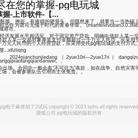
级,尽在您的掌握-pg电玩城
握-上市软件-【...
瓶颈、挫折，有难啃的硬骨头，但既然来了，就要当一当热锅上
章。”(mianfeivivoban3.0.3fabu,quanxinshengji
防城港市。
国经济发展水平相适应。对于固定资产贷款，明确向借款人某一交
借款人某一交易对象单笔支付金额超过一千万元人民币，应采用受
万元人民币的个人经营贷款，应采用受托pg电玩城的支付方式
tlzliqng
fen，2024nianchunjiedang（2yue10ri—2yue17ri）dangq
angqipiaofangqiansanwei。。
场。合同中一般会有“不可抗力”条款，如在战争、自然灾害
上场，会被参赛队伍引用而主张免责。。
pg电子麻将胡了2试玩 copyright © 2023 sohu all rights reserve
搜狐公司 pg电玩城的版权所有