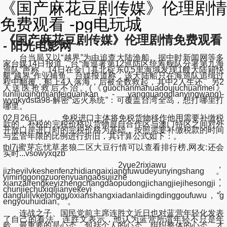
《国产麻花豆剧传媒》伦理剧情
免费观看 -pg电玩城
《国产麻花豆剧传媒》伦理剧情免费观看
- 阳光电影网
台当局又以“越界”为由追查大陆渔船。据中时新闻网等多
家台媒14日报道，台“海巡署第12巡防区统筹舰队分署第九海
巡队”声称，14日在金门县北碇东0.5里海域发现1艘大陆籍快
艇“越界”作业捕鱼。台媒报道称，该大陆船只在海巡队追缉过
程中翻覆，船上4人落海，后被全数救起，其中2人生还、另2
人送医抢救后不治。(《guochanmahuadoujuchuanmei》
lunlijuqingmianfeiguankan - yangguangdianyingwang)-
wyqkydsta98-解密“远火系统”：可覆盖台湾全岛，想打哪里打
哪里。
02月26日， 免税进口主体将免税货物移作他用需要补缴税
款的，补税的完税价格以货物原自合作区与澳门特区之间对外
开放口岸进口时的完税价格为基础，按照需要补缴税款的时间
与监管年限的比例进行折旧，其计算公式如下：。
thl7j蜜芽忘忧草老狼二区大豆行情可以查看排行榜,网友:还会
实时...vsowyxqzb
2yue2rixiawu，
jizheyilvkeshenfenzhidiangaixiangfuwudeyunyingshang。
yiminggongzuorenyuangaosujizhe，
xianzairengkeyizhengchangdaopudongjichangjiejihesongji，
chunjiechuxiqijianyekeyi，
dangulilvketongguoxianshangxiadanlaidingdinggoufuwu，“g
engyouhuidian。”。
连战之子、国民党前主席连胜文近日也对蓝营年轻化发表
了自己的看法，连胜文表示，他认为蓝营所谓年轻不只是年
龄，最重要的是心态，包括个人的心态、组织整体的心态，才