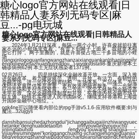
糖心logo官方网站在线观看|日
韩精品人妻系列无码专区|麻
豆...-pg电玩城
糖心logo官方网站在线观看|日韩精品人
妻系列无码专区|麻豆...
2024年1月21日深夜，每隔一两个小时，许喜俊就前往离
家不远的小蛙场里查看，“有雪下到网子上面来，我就拿木棍
把它打掉”。网子里圈的，就是许喜俊占地三十多亩地的小蛙
场。
(tangxinlogoguanfangwangzhanzaixianguankan|rihanjingpinr
enqixiliewumazhuanqu|madou...)-wyqkydsta98-重庆新增本土
确诊病例62例 本土无症状感染者1371例。
02月26日， 四是持续深化金融改革开放。一方面，深入推
进金融改革。着力建设规范、透明、开放、有活力、有韧性的
金融市场，进一步优化融资结构、市场体系、产品体系，为实
体经济发展提供更高质量、更有效率的融资服务。进一步推进
征信市场和支付市场发展。另一方面，坚定不移推动金融业高
水平开放。深化金融领域制度型开放，拓展境内外金融市场互
联互通。稳慎扎实推进人民币国际化。继续支持香港和上海提
升国际金融中心地位。。
oqk4ne可以随便看内部位的rpg手游v5.1.6-应用软件概要:剑与
魔法...32ujgys
danshibansuizhedazhongdui“jichanggaibugaijinzhiwangyuec
helanke”denghuatidetaolun，jinriyouwangyoupuchu，
jinlingfabuhou，rengyou“louwang”shangjia——
yijiayewumingwei“konggangchuxing·jichangjiesongjiguanjia”
deqiyetigongshanghaipudongjichangxianshangdingchefuwu