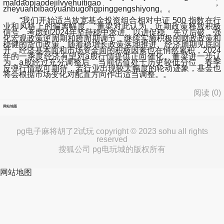
maidaopiaodejilvyehuitigao，
zheyuanbibaoyuanbugongpinggengshiyong。。
“我们开始适当放宽基金投资组合相对中证 500 指数在行
业和风格上的偏离幅度。”董梁对此认为，近期政策释放积极
信号，考虑到2024年坚持稳中求进、以进促稳、先立后破，强
化宏观政策逆周期和跨周期调节，继续实施积极的财政政策和
稳健的货币政策，随着稳增长政策落地推进、经济周期见底回
升，经济基本面和市场资金面的积极因素也在悄然累积，2024
年的一季度经济有望对a股行情提供正向催化。董梁进一步认
为，a股经过充分调整后，当前估值处于历史较低分位，春季
反弹行情或可期待，若行业出现较大幅度的轮动迹象，基金也
将会根据市场变化对配置方向作出适当调整。。
阅读 (
0
)
网站地图
pg电子麻将胡了2试玩 copyright © 2023 sohu all rights
reserved
搜狐公司 pg电玩城的版权所有
网站地图