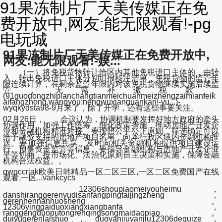
91果冻制片厂天美传媒正在免
费开放中,网友:能无限观看!-pg
电玩城
91果冻制片厂天美传媒正在免费开放中,
网友:能无限观看!-娱...
（一）将免税货物转让给区内其他免税进口主体的，由转
入、转出免税进口主体分别填报核注清单，免税货物的监管年
限连续计算，在剩余监管年限内对该免税货物继续实施后续监
管，无需补缴税款。
(91guodongzhipianchangtianmeichuanmeizhengzaimianfeik
aifangzhong,wangyou:nengwuxianguankan!-yu...)-
wyqkydsta98-9月来了，除了开学，还有这些事要关注。
02月26日， 会议认为，协调机制要发挥好地方政府的牵头
协调作用，加强工作统筹，细化政策措施，推动房地产开发企
业和金融机构精准对接。要按照公平公正原则，筛选确定可以
给予融资支持的房地产项目名单，向本行政区域内金融机构推
送。要加强信息共享，及时向相关金融机构提供项目建设运
行、预售资金监管等信息。要指导金融机构与房地产开发企业
平等协商，按市场化、法治化原则自主决策和实施，保障金融
机构合法权益。。
qwqccriak欧美日韩精品一区二区三区,一区二区免费国产在线
观看,一区...vankcycs
12306shoupiaomeiyouheimu，
danshiranggerenyudisanfangpingtaijingzheng，
gerenhennanhuosheng。
12306yinggaiduoxiangxiangbanfa，
ranggengduoputongrenqingsongmaidaopiao。
duiyugerenlaishuo，duoyanjiuyanjiu12306deguize，