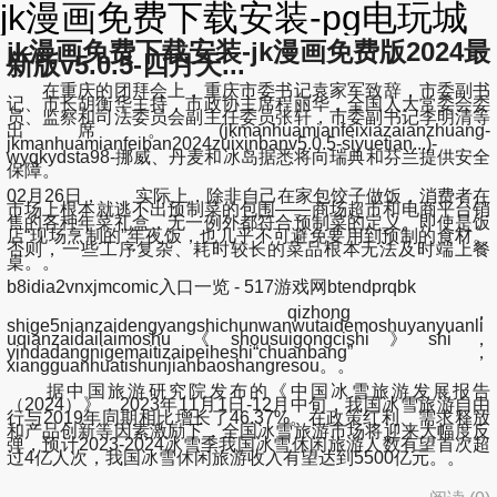
jk漫画免费下载安装-pg电玩城
jk漫画免费下载安装-jk漫画免费版2024最
新版v5.0.5-四月天...
在重庆的团拜会上，重庆市委书记袁家军致辞，市委副书
记、市长胡衡华主持，市政协主席程丽华，全国人大常委会委
员、监察和司法委员会副主任委员张轩，市委副书记李明清等
出席。(jkmanhuamianfeixiazaianzhuang-
jkmanhuamianfeiban2024zuixinbanv5.0.5-siyuetian...)-
wyqkydsta98-挪威、丹麦和冰岛据悉将向瑞典和芬兰提供安全
保障。
02月26日， 实际上，除非自己在家包饺子做饭，消费者在
市场上根本就逃不出预制菜的包围——商场超市和电商平台销
售的各种年菜礼盒，无一例外都符合预制菜的定义。即使是饭
店“现场烹制的”年夜饭，也几乎不可避免要用到预制的食材。
否则，一些工序复杂、耗时较长的菜品根本无法及时端上餐
桌。。
b8idia2vnxjmcomic入口一览 - 517游戏网btendprqbk
qizhong，
shige5nianzaidengyangshichunwanwutaidemoshuyanyuanli
uqianzaidailaimoshu《shousuigongcishi》shi，
yindadangnigemaitizaipeiheshi“chuanbang”，
xiangguanhuatishunjianbaoshangresou。。
据中国旅游研究院发布的《中国冰雪旅游发展报告
（2024）》，2023年11月1日-12月中旬，我国冰雪旅游自由
行与2019年同期相比增长了46.37%。在政策红利、需求释放
和产品创新等因素激励下，全国冰雪旅游市场将迎来大幅度反
弹，预计2023-2024冰雪季我国冰雪休闲旅游人数有望首次超
过4亿人次，我国冰雪休闲旅游收入有望达到5500亿元。。