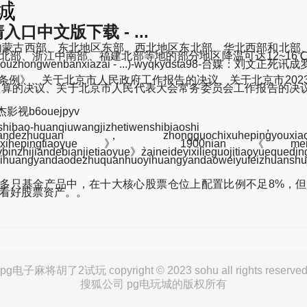
城
口中文版下载 - ...
，内蒙古西部、东北地区东部、西北地区东北部、华北西部和北
北部、浙江中南部、福建北部等地的部分地区降温可达12~16
aoqingrukouzhongwenbanxiazai - ...)-wyqkydsta98-台
条例》、关于北京市人民政府工作报告的决议、关于北京市2023
4年预算的决议、关于北京市人民代表大会常务委员会工作报告的
视b6ouejpyv
-huanqiuwangjizhetiwenshibiaoshi，hu
kezhengbiandezhuquan，zhongguochixuhepingyouxi
ian《meixihepingtiaoyue》、1900nian《meixigu
nzhijiandebianjietiaoyue》zaineideyixilieguojitiaoyuequedi
ngduihuangyandaodezhuquanhuoyihuangyandaoweiyufeizhuan
基金产品中，在十大核心股票仓位上配置比例不足8%，但该只基
步看好股票资产。。
pg电子麻将胡了2试玩 copyright © 2023 sohu all rights reserve
搜狐公司 pg电玩城的版权所有