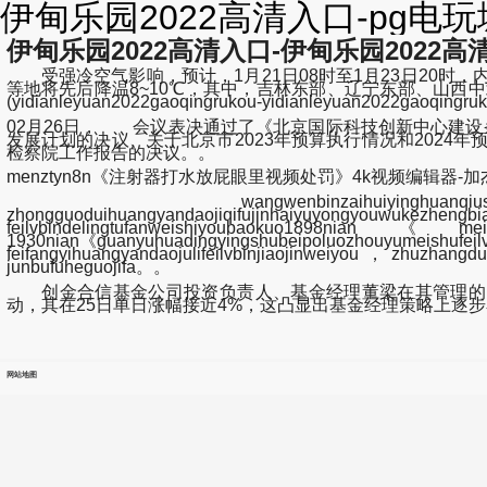
伊甸乐园2022高清入口-pg电玩
伊甸乐园2022高清入口-伊甸乐园2022高清入
受强冷空气影响，预计，1月21日08时至1月23日20时
等地将先后降温8~10℃，其中，吉林东部、辽宁东部、山西中
(yidianleyuan2022gaoqingrukou-yidianleyuan2022g
02月26日， 会议表决通过了《北京国际科技创新中心建设
发展计划的决议、关于北京市2023年预算执行情况和202
检察院工作报告的决议。。
menztyn8n《注射器打水放屁眼里视频处罚》4k视频编辑器-加杰影
wangwenbinzaihuiyinghuanqiushibao
zhongguoduihuangyandaojiqifujinhaiyuyongyouwu
feilvbindelingtufanweishiyoubaokuo1898n
1930nian《guanyuhuadingyingshubeipoluozhouyumeishufeilvbi
feifangyihuangyandaojulifeilvbinjiaojinweiyou，zhuzha
junbufuheguojifa。。
创金合信基金公司投资负责人、基金经理董梁在其管理的多只
动，其在25日单日涨幅接近4%，这凸显出基金经理策略上逐
网站地图