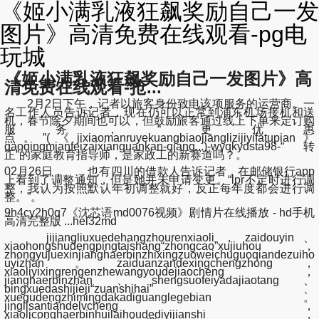
《姬小满乳液狂飙奖励自己一发
图片》高清免费在线观看-pg电
玩城
《姬小满乳液狂飙奖励自己一发图片》高
清免费在线观看-抢...
2月2日下午，记者以旅客身份致电该项服务的运营商。一
名工作人员告诉记者，现在仍可以正常到浦东机场接机和送
机，春节除夕期间也可以，但鼓励旅客通过线上下单来定订购
服务，“更优惠
点。”(《jixiaomanruyekuangbiaojianglizijiyifatupian》
gaoqingmianfeizaixianguankan-qiang...)-wyqkydsta98-“转
正”的家庭教育指导师，是家政工的新赛道吗？。
02月26日， 也有四川的借款人告诉记者，在邮储银行app
上看到了调整通知，但是她并未申请变更。“lpr不定时进行调
整，我认为按照默认年初调整就好，反正每年度都会进行调
整。”。
9h4cy2h0q7《沈芯语md0076视频》剧情片在线播放 - hd手机
高清完整版 ...hel32md
jijiangliuxuedehangzhourenxiaoli，zaidouyin、
xiaohongshudengpingtaishang“zhongcao”xujiuhou，
zhongyujuexinjianghaerbinzhixingzuoweichuguoqiandezuiho
uyizhan。zaiduanzandexingchengzhong，
xiaoliyixingrengenzhewangyoudejiaocheng，
jianghaerbinzhan、shengsuofeiyadajiaotang、
bingxuedashijieji“zuanshihai”、
xuegudengzhimingdakadiguanglegebian。
jinglisantiandelvcheng，
xiaoliconghaerbinhuilaihoudediyijianshi，