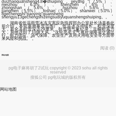
duizhaoquansheng4.8�shuiping，jieyang（7.5%）、
meizhou（6.5%）、shenzhen（6%）、
zhongshan（5.6%）、huizhou（5.6%）、
jiangmen（5.5%）、foshan（5.0%）、shanwei（5.0%）
8gechengshi“paoying”quansheng，
shengyu13gechengshizengsudiyuquanshengshuiping。。
湖南省低温雨雪冰冻灾害应急指挥部办公室处长汤喜春此
前介绍，本轮寒潮暴雪范围广、低温冰冻持续长、积雪深度
大，新化县积雪深达29厘米，创当地气象纪录；且瞬时风力
大，局地达到了10级大风。“这轮恶劣天气将对湖南省交通出
行、电力供应、油气保障、农业生产及用火用电安全等方面带
来风险和挑战。”。
阅读 (
0
)
网站地图
pg电子麻将胡了2试玩 copyright © 2023 sohu all rights
reserved
搜狐公司 pg电玩城的版权所有
网站地图