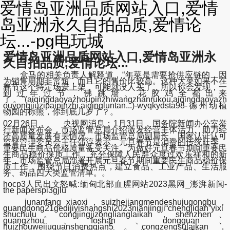
爱情岛亚洲品质网站入口,爱情
岛亚洲永久自拍品质,爱情论
坛...-pg电玩城
爱情岛亚洲品质网站入口,爱情岛亚洲永
久自拍品质,爱情论坛...
盒马的相关负责人解释道，“年菜是需要抢供应链的，因
为销售周期非常短，而且它的售价比较高。这种大菜如果不在
春节这个特定场景上架，可能就没人买了。所以你会发现，一
到过年过节，佛跳墙、花胶鸡全都出来
了。”(aiqingdaoyazhoupinzhiwangzhanrukou,aiqingdaoyazh
ouyongjiuzipaipinzhi,aiqingluntan...)-wyqkydsta98-德州动植
物园的棕熊，你到底几岁了？。
02月26日，
央视网消息：
1月31日，国务院新闻办公室举
行新闻发布会，市场监管总局介绍激发经营主体活力、助力经
济高质量发展有关情况。
市场监管总局副局长、国家认证认可
监督管理委员会主任蒲淳表示，
元旦春节是消费的传统旺季，
重要民生商品价格质量备受关注。为做好元旦春节期间重要民
生商品稳价保质工作，充分保障人民群众度过欢乐祥和的新
年，市场监管总局部署开展元旦春节期间重要民生商品稳价保
质工作，围绕节日消费热点，建立食品、工业产品、生活服
务、药品四大类监管清单。
。
hocp3人民出文怒喊:缅甸北部血腥网站2023黑网_澎湃新闻-
the paperspi3gjlu
junanfang xiaoxi，suizhejiangmendeshujugongbu，
guangdong21gedijiyishangshi2023nianjingji“chengjidan”yixi
shuchulu。congjingjizonglianglaikan，shenzhen、
guangzhou、foshan、dongguan、
huizhouweijuquanshengqian5。congzengsulaikan，