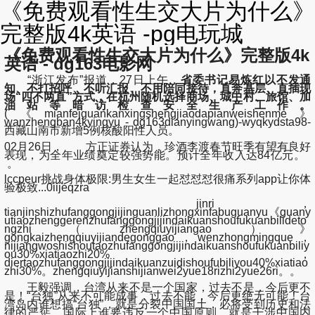
《免费观看性生交大片为什么》
完整版4k英语 -pg电玩城
《免费观看性生交大片为什么》完整版4k
英语 - dg163电影网
“浙江发布”报道，27日上午，
省委书记易炼红以不发通
知、不打招呼、不听汇报、不用陪同接待，直奔基层、直插现
场“四不两直”方式，在杭州随机选择商场、城中村、旅馆、加
油站等暗访检查安全生产工作。
(《mianfeiguankanxingshengjiaodapianweishenme》
wanzhengban4kyingyu - dg163dianyingwang)-wyqkydsta98-
西藏山南市新增5例核酸阳性人员。
02月26日， 方正证券认为，珍酒李渡春节旺季有望有良好
表现，为全年业绩奠定较强势能。预计全年收入达84亿元。
。
lccpeur挑战身体极限:男生女生一起怼怼怼很痛系列app让你体
验极致...0iijeqzra
jinri，
tianjinshizhufanggongjijinguanlizhongxinfabuguanyu《guany
utiaozhenggerenzhufanggongjijindaikuanshoufukuanbilideto
ngzhi（zhengqiuyijiangao）》
gongkaizhengqiuyijiandegonggao，wenzhongmingque，
nijiangwoshishoutaozhufanggongjijindaikuanshoufukuanbiliy
ou30%xiatiaozhi20%，
diertaozhufanggongjijindaikuanzuidishoufubiliyou40%xiatiao
zhi30%。zhengqiuyijianshijianwei2yue18rizhi2yue26ri。。
王毅强调，台湾从来不是一个国家，过去不是，今后更不
是！“台独”从来不可能成事，过去不能，今后更绝无可能！台
湾岛内谁想搞“台独”，就是分裂中国国土，必将受到历史和法
律的严惩。国际上谁要违反一个中国原则，就是干涉中国内