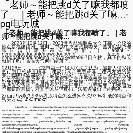
「老师～能把跳d关了嘛我都喷
了」 | 老师～能把跳d关了嘛...-
pg电玩城
「老师～能把跳d关了嘛我都喷了」 | 老
师～能把跳d关了嘛...
2023年10月12日，2023世界航海装备大会开幕，会议的
地点是福建福州。当时，中共中央政治局委员、国务院副总理
张国清出席开幕式并致辞。(「laoshi～
nengbatiaodguanlemawodoupenle」 | laoshi～
nengbatiaodguanlema...)-wyqkydsta98-7日立秋，真正的秋天
就到了吗？高温天气何时结束？。
02月26日， 北京市第三中级人民法院认为，被告人何兴祥
的行为已构成受贿罪、违规出具金融票证罪、违法发放贷款
罪、隐瞒境外存款罪，应依法惩处，并数罪并罚。鉴于何兴祥
部分受贿犯罪系未遂，到案后主动交代办案机关未掌握的大部
分受贿犯罪事实，且如实供述自己受贿、违规出具金融票证、
违法发放贷款、隐瞒境外存款全部罪行，认罪悔罪，积极退缴
全部赃款赃物，对其予以从轻处罚。法庭遂做出上述判决。。
2xrapc9w永久939w乳液特点怎么进(w永久939w乳液的特点和
购买方式)...bk3rmoxzl
zi1yue25riqi，zhejiangzaiquanshengfanweineikaizhananquanshengchanyinhuandapaizhadazhengzhixingdong。
wanghaoqiangtiao，gedigebumenyaoquanmianfadong、xunsuxingdong，quanmianpaizhazhengzhixiaofang、
peixunjigouhejixiuzhixuexiao、chunyun、daxingshangchang、jiansheshigong、yanhuabaozhu、shehaisheyu、
weihuapinhegongkuang、ranqi、lvyou、tezhongshebei、ziranzaihaideng12gefangmianfengxianyinhuan，
laolaoshouzhuanquandixian。yaojianchishengshixianliandong、quanmianpaizhayuzhongdiantuchuxiangjiehe，
quebaoanquanyinhuanpaizhawuyilou、wusijiao、wumangqu；
zaipaizhazhongyaoduituchufengxianyinhuanguoduanchuzhi，gaiguandejianjueguan、gaitingdejianjueting，
。
juebuyunxudaibingyunxing，juebuyunxuyibianzaipaizha、yibianhaizaifashenganquanshigu。