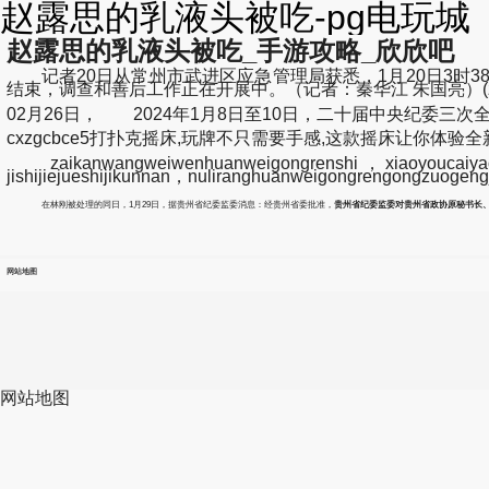
赵露思的乳液头被吃-pg电玩城
赵露思的乳液头被吃_手游攻略_欣欣吧
记者20日从常州市武进区应急管理局获悉，1月20日3时3
结束，调查和善后工作正在开展中。（记者：秦华江 朱国亮）(zhaoluside
02月26日， 2024年1月8日至10日，二十届中央纪委三
cxzgcbce5打扑克摇床,玩牌不只需要手感,这款摇床让你体验全新的牌
zaikanwangweiwenhuanweigongrenshi，xiaoyoucaiyaoqi
jishijiejueshijikunnan，nuliranghuanweigongrengongzuoge
在林刚被处理的同日，1月29日，据贵州省纪委监委消息：经贵州省委批准，
贵州省纪委监委对贵州省政协原秘书长
网站地图
网站地图