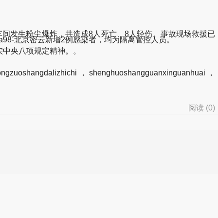
车间发生粉尘爆炸，共造成8人死亡、8人轻伤。事故现场救援已
yqkydsta98-北京密云新增2例感染者，均为隔离管控人员。
落实中央八项规定精神。。
ngzuoshangdalizhichi，shenghuoshangguanxinguanhuai，
阅读 (
0
)
d