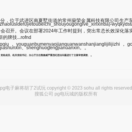
8分，位于武进区南夏墅街道的常州燊荣金属科技有限公司生产
ruyetoubeichi_shouyougonglve_xinxinba)-w
次全会召开。会议在部署2024年工作时提到，突出常态长效深化
技...rofnd
u，youguanbumenyaojianquanwanshanjianglijilijizhi，go
ngjiashunxin、shenghuogengjianuanxin。。
。
、党组成员、机关党组书记、办公厅主任熊德威严重违纪违法问题进行了立案审查调查
。
pg电子麻将胡了2试玩 copyright © 2023 sohu all rights reserve
搜狐公司 pg电玩城的版权所有