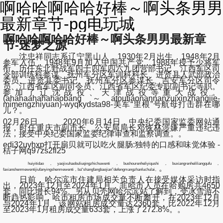
啊哈哈啊哈哈好棒～啊头条男男
最新章节-pg电玩城
啊哈哈啊哈哈好棒～啊头条男男最新章
节-迷梦之源
沈忠祥同志系辽宁黑山人，1930年2月出生，1948年2月
参军入伍，1948年9月加入中国共产党，1988年授予少将军
衔。历任东北野战军四十四军四六九团营部书记、江西军区司
令部训练科参谋、抚州军分区军训科科长、进贤县人武部政治
委员、进贤县委书记、抚州军分区参谋长、吉安军分区司令
员、江西省军区副司令员、江西省军区纪委专职副书记等职。
参加了辽沈战役、天津战役等重大战役。
(ahahaahahahaobang～atoutiaonannanzuixinzhangjie-
mimengzhiyuan)-wyqkydsta98-美军“里根”号航母打击群在哪
儿？。
02月26日， 2020年6月14日，中央纪委国家监委网站通
报，时任重庆市副市长、公安局局长邓恢林涉嫌严重违纪违
法，接受中央纪委国家监委纪律审查和监察调查。。
edi32uyhxp打开扇贝就可以吃火腿肠:独特的口感和味觉体验 -
桔子网q97zs2fl25
huiyitidao，yaojixuhaobuliuqingzhichuwenti，bushourenheliyiqushi，buxiangrenheliliangqufu，
。
faxianshenmewentijiufanyingshenmewenti，ba“shangfangbaojian”defengmangzhanluchulai。
日前，哈尔滨市住建局相关负责人在接受媒体采访时指
出，2023年12月至2024年1月，非哈市人员在哈购房共4650
套，同比增长94%。另从贝壳网哈尔滨站了解到，受冰雪游不
断趋热影响，哈市租房市场成交量不断攀升，在2023年12月
与2024年1月，该网站租房成交量达2360套，比2022年12月
至2023年1月租房成交量633套，上涨了272.8%。。