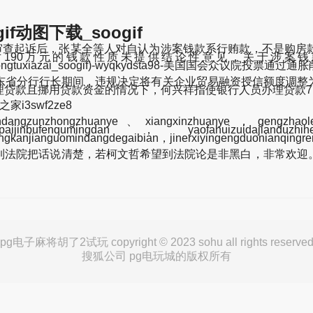
动图下载_soogif
查起诉后，张某全等人对自认为涉案钱款系行贿款，不是购房
190万元的钱款性质未提供结论性意见，关于涉案
gbaogifdongtuxiazai_soogif)-wyqkydsta98-美国国会众议院投票
行山东省分行行长期间，违规决定将有关企业贸易融资授信额度调
名义办理贷款且挪用贷款资金的情况下，何兴祥指使银行人员办理贷款7
i3swf2ze8
ngzunzhongzhuanye、xiangxinzhuanye，gengzhaolegeli
gpaijinbufenqumingdan，yaofahuizuidajiand
zhongkanjianguomindangdegaibian，jinerxiyingengduonianqing
法院把话说清楚，若柯文哲希望到法院论是非黑白，非常欢迎。
pg电子麻将胡了2试玩 copyright © 2023 sohu all rights reserve
搜狐公司 pg电玩城的版权所有