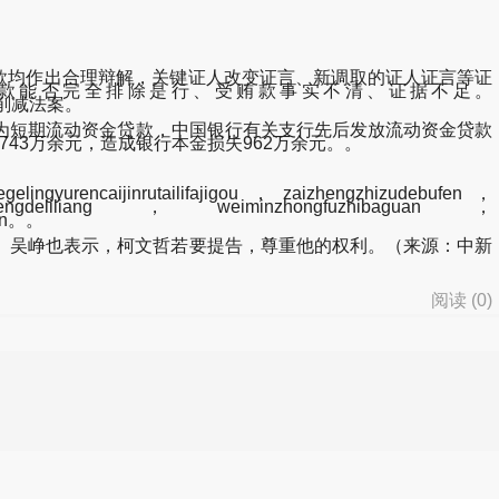
款均作出合理辩解，关键证人改变证言、新调取的证人证言等证
钱款能否完全排除是行、受贿款事实不清、证据不足。
通过通胀削减法案。
整为短期流动资金贷款，中国银行有关支行先后发放流动资金贷款
743万余元，造成银行本金损失962万余元。。
ngyurencaijinrutailifajigou，zaizhengzhizudebufen，
uzhihengdeliliang，weiminzhongfuzhibaguan，
ren。。
吴峥也表示，柯文哲若要提告，尊重他的权利。（来源：中新
阅读 (
0
)
d