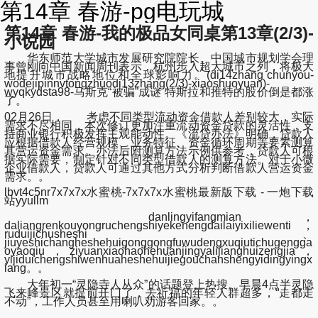
第14章 春游-pg电玩城
第14章 春游-我的极品女同桌第13章(2/3)-
小说园
华东师范大学城市发展研究院院长、中国城市规划学会理
事曾刚向中国新闻周刊表示，杭州步入超大城市之列，将极大
地提升城市战略地位和全球影响力。(di14zhang chunyou-
wodejipinnvtongzhuodi13zhang(2/3)-xiaoshuoyuan)-
wyqkydsta98-马斯克“被骗”成谜 特斯拉和推特的股价倒是都涨
了。
02月26日， 考虑不同类型流动资金借款人差别较大，实际
需求不尽相同，本次修订更加注重流动资金贷款的灵活性，支
持商业银行积极发挥主观能动性。《流贷办法》明确，贷款人
应根据借款人经营规模、业务特征、资金循环周期等要素测算
其营运资金需求。办法后附测算方法示例供参考，贷款人可根
据实际需要，制定针对不同类型借款人的测算方法。对于小微
企业借款人，贷款人可通过其他方式分析判断借款人营运资金
需求。。
lbvt4c5nr7x7x7x水蜜桃-7x7x7x水蜜桃最新版下载 - 一炮下载
站yyullm
danlingyifangmian，
daliangrenkouyongruchengshiyekenengdailaiyixiliewenti，
ruduijichusheshi、
jiuyeshichangheshehuigonggongfuwudengxuqiutichugengga
oyaoqiu，ziyuanxiaohaohehuanjingyalijianghuizengjia，
yijiduichengshiwenhuaheshehuijiegouchanshengyidingyingx
iang。。
大年初一“灵隐寺人从众”的话题登上热搜。早晨4点半灵隐
飞来峰景区就提前开门了，去祈福的年轻人群超多，“走都走
不动”，工作人员甚至用喇叭劝游客回家。。