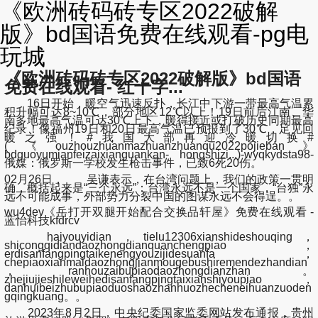
《欧洲砖码砖专区2022破解
版》bd国语免费在线观看-pg电
玩城
《欧洲砖码砖专区2022破解版》bd国语
免费在线观看- 红十字...
16日开始，暖空气迅速反扑，长江中下游一带最高气温累
积升幅可达8~10℃，部分地区12℃以上！19日前后江南、华
南多地最高气温可达30℃上下，暖得接近或打破历史同期最高
纪录！像福州19日和20日最高气温已预报到了30℃，足见回
暖之强！#我国大部再迎冷暖切换#
(《ouzhouzhuanmazhuanzhuanqu2022pojieban》
bdguoyumianfeizaixianguankan- hongshizi...)-wyqkydsta98-
俄媒：俄罗斯一学校发生枪击事件，已致6死20伤。
02月26日， 吴谦表示，在台湾问题上，我们的政策一贯明
确，概括起来是“三个永远”：台湾永远不是一个国家，“台独”永
远不可能成事，外部势力分裂中国的图谋永远不会得逞。。
wu4dev《岳打开双腿开始配合交换品轩屋》免费在线观看 -
蓝怡科技kfdrcv
haiyouyidian，tielu12306xianshideshouqing，
shicongqidiandaozhongdianquanchengpiao，
erdisanfangpingtaikenengyouzijidesuanfa，
chepiaoxianmaidaozhongjianmougebushiremendezhandian
，ranhouzaibupiaodaozhongdianzhan。
zhejiujieshileweihedisanfangpingtaixianshiyoupiao，
danhuibeizhubupiaoduoshaozhanhuozhecheneihuanzuoden
gqingkuang。。
2023年8月2日，中央纪委国家监委网站发布通报，贵州