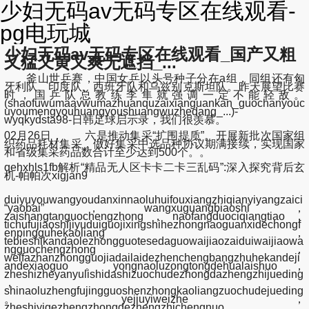
少妇无码av无码专区在线观看-
pg电玩城
少妇无码av无码专区在线观看_国产又粗
又猛又黄又爽无遮挡_...
釜山世乒赛，中国女乒以头号种子分在a组，同组还有匈
牙利队、印度队、西班牙队和乌兹别克斯坦队。昨天展望比赛
时，国乒队总教练李隼就强调一定不能轻敌。
(shaofuwumaavwumazhuanquzaixianguankan_guochanyouc
uyoumengyouhuangyoushuangwuzhedang_...)-
wyqkydsta98-日韩足球启示录，我们很羡慕。
02月26日， 六是推动集采“扩围提质”。开展新批次国家组
织药品耗材集采，做好集采中选品种协议期满接续，实现国家
和省级集采药品数合计至少达到500个。。
qehxhls1fb解析“精品无人区卡卡二卡三乱码”:深入探究背后玄
机-帕帕次xigjan9
duiyuyouwangyoudanxinnaoluhuifouxiangzhiqianyiyangzaici
“yaobai”，wangxuguangbiaoshi，
zaishangtanguochengzhong，naofangduociqiangtiao，
tichufujiaoshijiyuduiguojixingshihezhongnaoguanxidechongf
enpingguhekaoliang，
tebieshikandaolezhongguotesedaguowaijiaozaiduiwaijiaowa
ngguochengzhong，
weifazhanzhongguojiadailaidezhenchengbangzhuhekandeji
andexiaoguo。yongnaoluzongtongdehualaishuo，
zheshizheyanyulishidashizuochudezhongdazhengzhijueding
，
shinaoluzhengfujingguoshenzhongkaoliangzuochudejueding
。yejiuyiweizhe，
zheshiyigezhengzhongdezhengzhichengnuo，