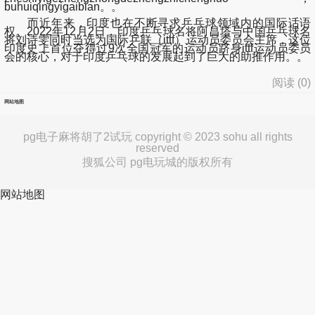
buhuiqingyigaibian。。
而近年来，印度也在不断寻求乒乓球领域内的国际话语
权。2022年12月2日，印度乒乓球名将阿昌塔与中国乒乓球名
将刘诗雯同时当选为国际乒联（ittf）运动员委员会主席，这位
印度史上首位夺得过9次全国冠军的运动员跻身ittf运动员委员
会的核心，对于印度乒乓球的发展起到了巨大的助推作用。。
阅读 (
0
)
网站地图
pg电子麻将胡了2试玩 copyright © 2023 sohu all rights
reserved
搜狐公司 pg电玩城的版权所有
网站地图