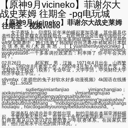
【原神9月vicineko】菲谢尔大
战史莱姆 往期全 -pg电玩城
【原神9月vicineko】菲谢尔大战史莱姆
往期全 - 视频video
女子赛场上，印度队近年来的崛起更加迅速，其中最具代
表性的无疑是穆克吉姐妹组合。在杭州亚运会击败中国组合之
前，其实她们就已经创造了非常多的好成绩——去年6月份的
wtt突尼斯赛中，她们击败了韩国组合田志希/申裕斌和日本组
合张本美和/木原美悠。(【yuanshen9yuevicineko】
feixieerdazhanshilaimu wangqiquan - shipinvideo)-
wyqkydsta98-一千多条调控政策后：利率降了 你今年会买房
吗？。
02月26日， 郝军辉，男，汉族，1971年4月出生，山西繁
峙人，1992年8月参加工作，1992年4月加入中国共产党，东
北财经大学税收（税务）专业毕业，大学学历，中央财经大学
经济学硕士学位。。
s9ymfax《老师您的兔子好软水好多动漫视频》4k国语在线播
放 - dg1...soa5i
sudiertayimianfanjiao、yimianchangjiao；
aixikayimianshengjiao、yimianfanghujiao。
pingpangqiumingxiudengyapingsaihoufenxi，
chenmeng/wangyidishuzaileduiyinduliangming“guaiqiushou”
dafadebushiyingshang，“mobuqingxuanzhuanbuganshangs
houlaqiu，huicuogaoleyourongyibeiduishoukousha。”。
亚洲各队的进步并非突然出现，如约旦能在本届亚洲杯崛
起，主要因素不是运气，而是近十余年的青训积累——目前他
们拥有着从u15至u19完整的青少年联赛体系。在国家队层
面，他们也有水平出色的留洋球员。。