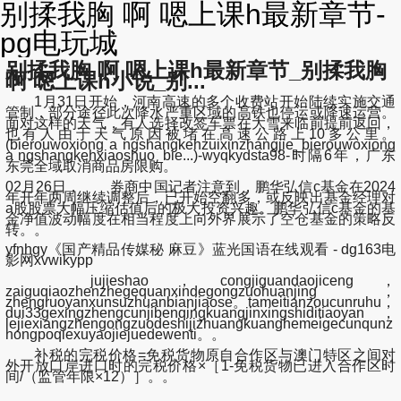
别揉我胸 啊 嗯上课h最新章节-
pg电玩城
别揉我胸 啊 嗯上课h最新章节_别揉我胸
啊 嗯上课h小说_别...
1月31日开始，河南高速的多个收费站开始陆续实施交通
管制，部分途径此次降水严重区域的高铁也停运或降速运营。
面对这样的天气，有人选择改签车票在大雪来临前提前返回，
也有人由于天气原因被堵在高速公路上10多公里。
(bierouwoxiong a ngshangkehzuixinzhangjie_bierouwoxiong
a ngshangkehxiaoshuo_bie...)-wyqkydsta98-时隔6年，广东
东莞全域取消商品房限购。
02月26日， 券商中国记者注意到，鹏华弘信c基金在2024
年开年两周继续调整后，已开始空翻多，或反映出基金经理对
a股股票大幅压缩估值后的极大投资兴趣。鹏华弘信c基金的基
金净值波动幅度在相当程度上向外界展示了空仓基金的策略反
转。。
yfnhgy《国产精品传媒秘 麻豆》蓝光国语在线观看 - dg163电
影网xvwikypp
jujieshao，congjiguandaojiceng，
zaiguqiaozhenzhegequanxindegongzuohuanjing，
zhengruoyanxunsuzhuanbianjiaose。tameitianzoucunruhu，
dui33gexingzhengcunjibenqingkuangjinxingshiditiaoyan，
lejiexiangzhengongzuodeshijizhuangkuanghemeigecunqunz
hongpoqiexuyaojiejuedewenti。。
补税的完税价格=免税货物原自合作区与澳门特区之间对
外开放口岸进口时的完税价格×［1-免税货物已进入合作区时
间/（监管年限×12）］。。