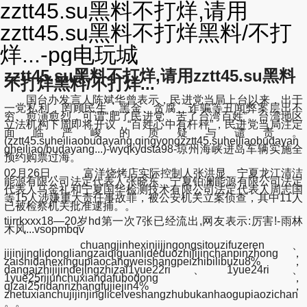
zztt45.su黑料不打烊,请用
zztt45.su黑料不打烊黑料/不打
烊...-pg电玩城
zztt45.su黑料不打烊,请用zztt45.su黑料
不打烊黑料/不打烊...
国台办发言人陈斌华曾表示，民进党当局上台以来，出于
一党私利，罔顾民生，黑金、贪腐、诈骗等丑闻弊案层出不
穷、愈演愈烈，可谓“肥了民进党、苦了台湾百姓”。台湾地区
立法机构下周即将开议，“百姓心中有杆秤”，民进党当局注定
面临严峻的质疑与谴责。
(zztt45.suheiliaobudayang,qingyongzztt45.suheiliaobudayan
gheiliao/budayang...)-wyqkydsta98-琼州海峡进岛车辆实施全
预约购票过海。
02月26日， 富洋烧烤店实际控制人张洪显、宁夏龙江清洁
能源有限公司法定代表人张晓东、宁夏铂澜能源有限公司法定
代表人马金礼和宁夏国华检测技术有限公司法定代表人周志国
等15人涉嫌重大责任事故罪，被公安机关立案侦查，其中11人
已被检察机关批准逮捕。。
tiirrkxxx18—20岁hd第一次7张已经流出,网友表示:厉害!-雨林
木风...vsopmbqv
chuangjinhexinjijingongsitouzifuzeren、
jijinjinglidongliangzaiqiguanlideduozhijijinchanpinzhong，
zaishidahexingupiaocangweishangpeizhibilibuzu8%，
dangaizhijijindejingzhizai1yue22ri、1yue24ri、
1yue25rijunchuxiandafubodong，
qizai25ridanrizhangfujiejin4%，
zhetuxianchujijinjinglicelveshangzhubukanhaogupiaozichan
。。