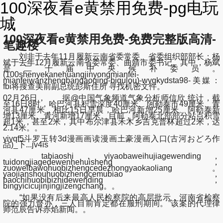
100深夜看e黄禁用免费-pg电玩
城
100深夜看e黄禁用免费-免费完整版高清-
笔趣楼
刘非于去年11月履新云南省委常委、省委组织部部长；杨
斌于去年12月履新云南省委常委、曲靖市委书记。其中，杨斌
是二十届中央候补委员。
(100shenyekanehuangjinyongmianfei-
mianfeiwanzhengbangaoqing-biqulou)-wyqkydsta98-美媒：
fbi将搜查美前副总统彭斯住所 寻找机密文件。
02月26日， 据@中国气象频道气象分析师信欣 统计，截
至16日8时，哈巴河县积雪深度40厘米、阿勒泰市49厘米、青
河县47厘米，相比15日早晨，哈巴河新增25厘米、阿勒泰新
增13厘米、青河新增17厘米。目前，阿勒泰北部部分站点积雪
超1米，甚至2米，其中布尔津县禾木乡吉克普林超过2米，达
2.14米。。
yiyqf5斗罗玉转3d漫画画读漫画土豪漫画入口(古河おどろ作
品)_下...jv4is
tabiaoshi，yiyaobaweihujiagewending，
tuidongjiagedewenhehuisheng，
zuoweibawohuobizhengcedezhongyaokaoliang。
yaojianshouhuobizhengcemubiao，
baochihuobibizhidewending，
bingyicicujinjingjizengchang。。
“如果没有后来最高人民检察院的高层批示，河南省检察
院的强力督办，三人目前肯定都在服刑期间。”该案的代理律
师范辰告诉赤焰新闻。。