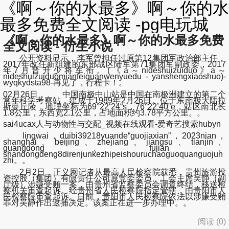
《啊～你的水最多》啊～你的水
最多免费全文阅读 -pg电玩城
《啊～你的水最多》啊～你的水最多免费
全文阅读 - 衍生小说
公开资料显示，李军曾担任过原第12集团军政治部主任，
2017年改任新组建的东部战区陆军第71集团军副政委，2017
年7月晋升少将军衔。(《a～nideshuizuiduo》a～
nideshuizuiduomianfeiquanwenyuedu - yanshengxiaoshuo)-
wyqkydsta98-再见了，行程卡！。
02月26日， 中国南极中山站是中国在南极洲建立的第二个
常年科学考察站，建成于1989年2月26日。位于东南极大陆拉
斯曼丘陵，地理坐标为69°22‘24“s，76°22’40”e，站区南北长
1.8公里，东西宽2.1公里，占地面积约3.78平方公里。。
sai4ucax人与动物性与交配_视频在线观看-爱奇艺搜索hubyn
lingwai，duibi39218yuande“guojiaxian”，2023nian，
shanghai、beijing、zhejiang、jiangsu、tianjin、
guangdong、fujian、
shandongdeng8direnjunkezhipeishouruchaoguoquanguojun
zhi。。
2月2日，正义网记者从最高人民检察院获悉，贵州旅游投
资控股（集团）有限责任公司原党委委员、工会主席吴静（副
厅级）涉嫌受贿一案，由贵州省监察委员会调查终结，移送检
察机关审查起诉。经贵州省人民检察院指定管辖，由贵阳市人
民检察院审查起诉。日前，贵阳市人民检察院依法以涉嫌受贿
罪对吴静作出逮捕决定。该案正在进一步办理中。。
阅读 (
0
)