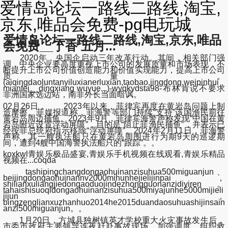
爱情岛论坛一路线二路线,淘宝,
京东,唯品会免费-pg电玩城
爱情岛论坛一路线二路线,淘宝,京东,唯品
会免费__丁香 五月...
2020年，央国企启动三年改革行动。其间，相关部门强
调，中央企业要高度重视上市公司的发展质量和市场表现，不
断提升上市公司价值创造能力和价值实现能力，提高上市公司
质量。
(aiqingdaoluntanyiluxianerluxian,taobao,jingdong,weipinhui
mianfei__dingxiang wuyue...)-wyqkydsta98-布林肯说不要求
非洲国家选边站，南非外长当面暗讽。
02月26日， 2023年以来，菲律宾再度在黄岩岛问题上制
造摩擦。菲媒报道称，菲海警等部门持续“支持”该国渔民前往
黄岩岛周边捕鱼。2023年9月，菲律宾海警声称发现“中国在黄
岩岛附近设置浮动屏障”，目的是“阻止菲渔民捕鱼”，并表示已
经按菲总统府指示移除“浮动屏障”。2024年2月11日，菲海警
声称，其一艘执法船只在黄岩岛周围进行为期9天的巡逻期
间，遭到4艘中国海警执法船只的“跟踪”。。
koxkwl青娱乐极品盛宴,青娱乐手机视频在线观看,青娱乐精品
视频在...coqda
tashipingchangdongaohuinanzisuhua500miguanjun、
beijingdongaohuinannv2000mihunhejielijinpai，
shilianxuliangjiedongaoduojindezhongguonanzidiyiren。
tahaishisuoqidongaohuinanzisuhua500miyajunhe5000mijieli
jijun，
bingzenglianxuzhanhuo2014he2015duandaosuhuashijinsain
anzi500miguanjun。。
1月20日，方城县独树镇英才学校重大火灾事故发生后，
市委市政府主要领导连夜赶赴事故现场，加强调度，组织救