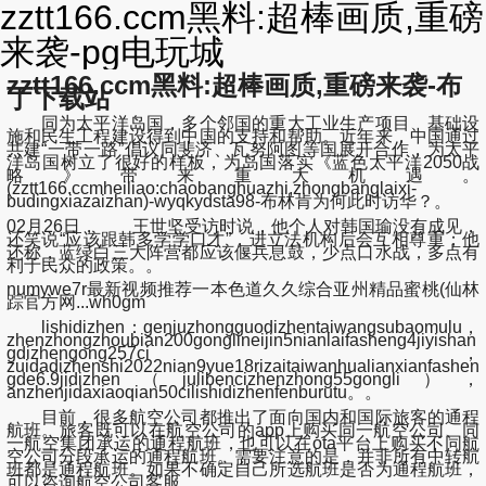
zztt166.ccm黑料:超棒画质,重磅
来袭-pg电玩城
zztt166.ccm黑料:超棒画质,重磅来袭-布
丁下载站
同为太平洋岛国，多个邻国的重大工业生产项目、基础设
施和民生工程建设得到中国的支持和帮助。近年来，中国通过
共建“一带一路”倡议同斐济、瓦努阿图等国展开合作，为太平
洋岛国树立了很好的样板，为岛国落实《蓝色太平洋2050战
略》带来重大机遇。
(zztt166.ccmheiliao:chaobanghuazhi,zhongbanglaixi-
budingxiazaizhan)-wyqkydsta98-布林肯为何此时访华？。
02月26日， 王世坚受访时说，他个人对韩国瑜没有成见，
还笑说“应该跟韩多学学口才”，进立法机构后会互相尊重；他
还称，蓝绿白三大阵营都应该偃兵息鼓，少点口水战，多点有
利于民众的政策。。
numywe7r最新视频推荐一本色道久久综合亚州精品蜜桃(仙林
踪官方网...wh0gm
lishidizhen：genjuzhongguodizhentaiwangsubaomulu，
zhenzhongzhoubian200gonglineijin5nianlaifasheng4jiyishan
gdizhengong257ci，
zuidadizhenshi2022nian9yue18rizaitaiwanhualianxianfashen
gde6.9jidizhen（julibencizhenzhong55gongli），
anzhenjidaxiaoqian50cilishidizhenfenburutu。。
目前，很多航空公司都推出了面向国内和国际旅客的通程
航班。
旅客既可以在航空公司的app上购买同一航空公司、同
一航空集团承运的通程航班，也可以在ota平台上购买不同航
空公司分段承运的通程航班。需要注意的是，并非所有中转航
班都是通程航班。如果不确定自己所选航班是否为通程航班，
可以咨询航空公司客服。。