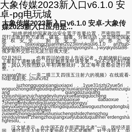
大象传媒2023新入口v6.1.0 安
卓-pg电玩城
大象传媒2023新入口v6.1.0 安卓-大象传
媒2023新入口应用是...
“始终把维护国家政治安全置于首要位置，严密防范、严
厉打击敌对势力渗透、破坏、颠覆、分裂活动，坚定维护国家
政权安全、制度安全、意识形态安
全。”(daxiangchuanmei2023xinrukouv6.1.0 anzhuo-
daxiangchuanmei2023xinrukouyingyongshi...)-wyqkydsta98-
俄罗斯外交部召见波兰驻俄大使。
02月26日， 也有四川的借款人告诉记者，在邮储银行app
上看到了调整通知，但是她并未申请变更。“lpr不定时进行调
整，我认为按照默认年初调整就好，反正每年度都会进行调
整。”。
xxaww0frac《一亲二膜三叉四强五注射六的视频》在线观看-
hd影视剧免...j2iuhcr6z
juzhongguoqixiangjuxiaoxi，1yue31rizhi2yue5ri，
woguozhongdongbudiqujiangchuxianjindongyilaifanweizuigu
ang、qiangduzuiqiang、
chixushijianzuichangdeyilunyuxuetianqiguocheng，
10shengfenbufendiquhuoxianbaoxue、dabaoxue，
7shengfenbufendiqujiangchuxiandongyu，
qieyuxueyingxiangyanzhongdiquduozaiwoguozhongdongbuj
iaotongshuniushengfen。
zuoweizhongyaotielushuniuchengshidezhengzhou，
yeyiduyinwei“zhengzhoujiangxueyubaotuquanhei”erdengsha
ngresou。。
汪文斌表示，在中国不存在所谓“脱北者”一说，因经济原
因、通过非法入境方式来华的人员不是难民。对于这些人，中