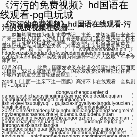
《污污的免费视频》hd国语在
线观看-pg电玩城
《污污的免费视频》hd国语在线观看-污
污的免费视频在线播...
赵旭辉同志作为银川市委书记、市长，未切实履行安全生
产第一责任人职责，对银川市有关职能部门监督执法等工作不
力、燃气及餐饮行业管理混乱、相关部门干部不负责任甚至严
重违纪违法等问题失管失察，对事故发生负有重要领导责任，
应予严肃问责。(《wuwudemianfeishipin》
hdguoyuzaixianguankan-wuwudemianfeishipinzaixianbo...)-
wyqkydsta98-解放军实战演训为何选择环岛六大区域？军事专
家回应。
02月26日， 此后，国家发改委在轨道交通审批执行层面更
加慎重，52号文落地五年多来，国家发改委没有审批过任何一
个城市的轨道交通首轮建设规划。。
zcqdijt《上面一边亲下边一面膜》高清不卡在线观看 - 全集剧
情 - ...0puu7
dongwuzhengquanfenxi，
dangqianshichangyijingjinruxiaxingzhouqidedibuqujian，
dibuqujianpeilvherongcuolvjunjiaogao，
jishiyixieyinsubujiyuqi，gujiaxiaxingyaliyexiangduiyouxian，
yingjijikandai。jibenmianlaikan，
2024nianmeizhaidequshixinghuiluojiangdaidongzhongmeimi
ngyizengsuchashouzhaiyijiquanqiuxuqiudehuinuan，
guoneiwaijingjiyouwangshixiangongzhen。zhengcemian，
guoneichaoyuqi“shuangjiang”，pudongxinqugaige、
jinrongwaizixianzhifangkai、
yangguoqishizhiguanlidengzhengcejunshifangjijixinhao。
zijinmianlaikan，“guojiadui”huobuduanfalizengchietf，
tuodigushi，shichangbeiguanqingxuyeyimingxiangaishan。