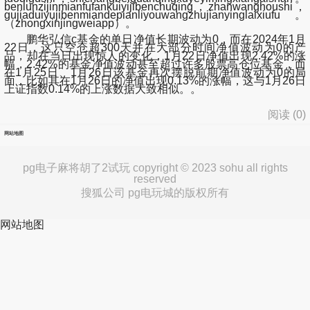
benlunzijinmianfufankuiyijibenchuqing，zhanwanghoushi，
gujiaduiyujibenmiandepianliyouwangzhujianyinglaixiufu。
（zhongxinjingweiapp）。
鹏华弘信c基金的单日净值长期波动为0，而在2024年1月
22日，这只空仓超300天并在大部分时间净值波动为0的产
品，却在当日出现惊人的变化，1月22日净值出现2.42%的涨
幅，2.42%的基金净值波动甚至超过许多股票高仓位基金，而
在1月25日、1月26日该基金再次摆脱前期净值波动为0的局
面，比如其在1月26日的净值出现0.13%的涨幅，这与1月26日
上证指数0.14%的上涨数据大致相似。。
阅读 (
0
)
网站地图
pg电子麻将胡了2试玩 copyright © 2023 sohu all rights
reserved
搜狐公司 pg电玩城的版权所有
网站地图