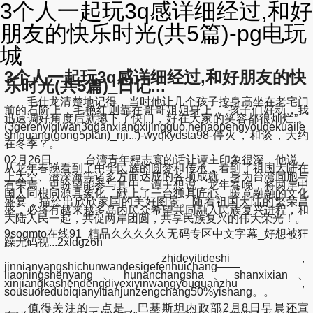
3个人一起玩3q感详细经过,和好
朋友的快乐时光(共5篇)-pg电玩
城
3个人一起玩3q感详细经过,和好朋友的快
乐时光(共5篇)_日记...
毛仕龙清楚地记得，当时他让几个孩子按身高坐在老宅门
前的石阶上，毛艳红则靠在哥哥姐姐身上，“孩子们好动，我
迅速调好角度后就摁下了快门，好在大家的笑容都很灿烂”。
(3gerenyiqiwan3qganxiangxijingguo,hehaopengyoudekuaile
shiguang(gong5pian)_riji...)-wyqkydsta98-停火，和谈，大约
在冬季？。
02月26日， 台湾青年程志寰的话让谭主印象很深，他说，
从龙年春晚看到了中华民族的圆梦和传承，看到了祖国大陆在
上太空、潜深海等诸多方面达成的各项成就，身为台湾同胞与
有荣焉，更盼望能参与其中。谭主想说，龙年春晚，将两岸中
国人同根同源具象化，献上了一台独具匠心、暖意融融的文化
盛宴，描绘出欣欣家国的美好图景。随着祖国大陆的繁荣昌
盛，必将有越来越多岛内民众希望共同融入民族复兴进程，和
大陆人民一起，共促两岸团圆，共享民族复兴的伟大荣光！。
9sogmto在线91_精品久久久久久无码专区中文字幕_好想被狂
躁无码视...2xldgz6h
zhideyitideshi，
jinnianyangshichunwandesigefenhuichang——
liaoningshenyang、hunanchangsha、shanxixian、
xinjiangkashendengdiyexiyinwangyouguanzhu，
sousuoredubiqianyitianjunzengchang50%yishang。。
值得关注的一点是，巴基斯坦内政部2月8日早晨还宣