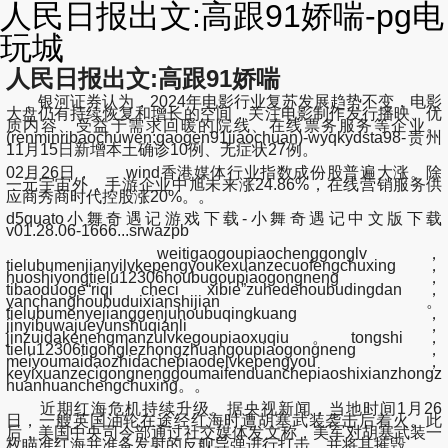
人民日报出文:高跟91娇喘-pg电
玩城
人民日报出文:高跟91娇喘
银河证券认为，2024年电影行业复苏发展趋势不变，电影
大盘仍有持续恢复和增长的空间，关注电影制作发行播映、优
质内容、受益于需求回暖的院线、在线票务服务等企业。
(renminribaochuwen:gaogen91jiaochuan)-wyqkydsta98-贵州
11月15日新增本土确诊10例、无症状27例。
02月26日， wind香港媒体行业指数成份股普遍大涨。除
一元宇宙外，手游企业中旭未来涨24.86%，在线营销服务供
应商秀商时代控股涨20%。。
d5quato小舞奇遇记游戏下载-小舞奇遇记中文版下载
v01.28.06-1666...srwazpb
weitigaogoupiaochenggonglv，
tielubumenjianyilvkepengyoukexuanzecuofengchuxing，
huoshiyongtielu12306houbugoupiaogongneng，
tibaoduoge“riqi checi xibie”zuhedehoubudingdan，
yanchanghoubuduixianshijian。
tielubumenyejianggenjuhoubuqingkuang，
jinyibuwajueyunshuqianli，
jinzuidakenengmanzulvkegoupiaoxuqiu。tongshi，
tielu12306tigonglezhongzhuangoupiaogongneng，
meiyoumaidaozhidachepiaodelvkepengyou，
keyixuanzecigongnenggoumaifenduanchepiaoshixianzhongz
huanhuanchengchuxing。。
近期红海危机持续升级。据央视新闻，当地时间1月26
日，一艘英国油轮在途经红海时遭胡塞武装袭击后着火。此
后，美国中央司令部通过社交媒体发文称，美军对胡塞武装一
枚瞄准红海并准备发射的反舰导弹进行打击，并将其摧毁。。