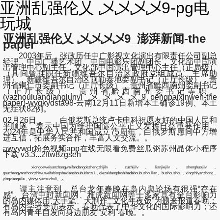
亚洲乱强伦乂 乄乄乄乄9-pg电
玩城
亚洲乱强伦乂 乄乄乄乄9_澎湃新闻-the
paper
2003年后，张政历任中广影视文化演出有限责任公司副总
经理，中国广播艺术团、中国电影乐团副团长，文化部中国演
出管理中心副主任，文化部中国演出管理中心主任（正局级）
（其间曾挂职任新疆维吾尔自治区政府党组成员、主席助
理），新疆维吾尔自治区阿勒泰地委副书记（正厅长级），贵
州省铜仁市委副书记（正厅长级），贵州省黔西南州委副书记
（正厅长级），贵州省黔西南州委书记等职。
(yazhouluanqianglunyi 乄乄乄乄9_pengpaixinwen-the
paper)-wyqkydsta98-云南12月11日新增本土确诊19例、本土
无症状82例。
02月26日， 白俄罗斯总统卢卡申科祝愿友好的中国人民和
平顺遂，表示中国为维护国际公平正义发挥日益重要作用。
2024年是中华人民共和国成立75周年，白俄罗斯愿同中方增
进互信，拓展务实合作，丰富人文交流。。
awyywdr粉色视频app在线无限看免费丝瓜粥苏州晶体小程序
下载 v3.3...2ftw8zgseh
xiongdeweiyanzhongweifandangdezhengzhijilv、zuzhijilv、lianjiejilv、shenghuojilv，
gouchengyanzhongzhiwuweifabingshexianshouhuifanzui，qiezaidangdeshibadahoubushoulian、bushoushou，xingzhiyanzhong，
。
yingxiangelie，yingyuyansuchuli。
谭主注意到，总台龙年春晚在岛内舆论场有很强“存在
感”。台湾中时新闻网、雅虎新闻网等十多家具有全台影响力
的岛内媒体用“大手笔、大制作”“文化年夜饭”为题来报道春晚；
有岛内学者受访表示，春晚代表了中华文化的国际影响力；还
有岛内青年自发向身边朋友“安利”春晚。。