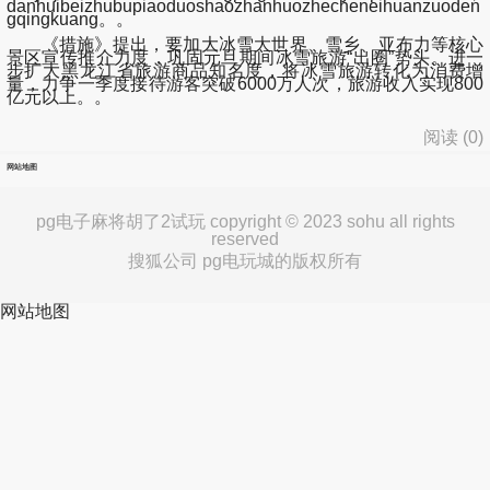
danhuibeizhubupiaoduoshaozhanhuozhecheneihuanzuoden
gqingkuang。。
《措施》提出，要加大冰雪大世界、雪乡、亚布力等核心
景区宣传推介力度，巩固元旦期间冰雪旅游“出圈”势头。进一
步扩大黑龙江省旅游商品知名度，将冰雪旅游转化为消费增
量，力争一季度接待游客突破6000万人次，旅游收入实现800
亿元以上。。
阅读 (
0
)
网站地图
pg电子麻将胡了2试玩 copyright © 2023 sohu all rights
reserved
搜狐公司 pg电玩城的版权所有
网站地图