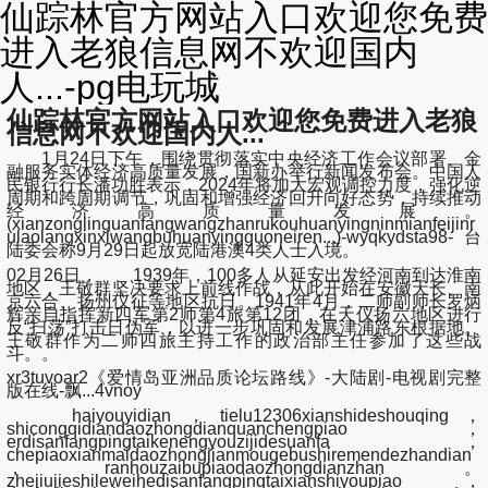
仙踪林官方网站入口欢迎您免费
进入老狼信息网不欢迎国内
人...-pg电玩城
仙踪林官方网站入口欢迎您免费进入老狼
信息网不欢迎国内人...
1月24日下午，围绕贯彻落实中央经济工作会议部署、金
融服务实体经济高质量发展，国新办举行新闻发布会。中国人
民银行行长潘功胜表示，2024年将加大宏观调控力度，强化逆
周期和跨周期调节，巩固和增强经济回升向好态势，持续推动
经济高质量发展。
(xianzonglinguanfangwangzhanrukouhuanyingninmianfeijinr
ulaolangxinxiwangbuhuanyingguoneiren...)-wyqkydsta98-台
陆委会称9月29日起放宽陆港澳4类人士入境。
02月26日， 1939年，100多人从延安出发经河南到达淮南
地区，王敬群坚决要求上前线作战，从此开始在安徽天长、南
京六合、扬州仪征等地区抗日。1941年4月，二师副师长罗炳
辉亲自指挥新四军第2师第4旅第12团，在天仪扬六地区进行
反“扫荡”打击日伪军，以进一步巩固和发展津浦路东根据地。
王敬群作为二师四旅主持工作的政治部主任参加了这些战
斗。。
xr3tuvoar2《爱情岛亚洲品质论坛路线》-大陆剧-电视剧完整
版在线-飘...4vnoy
haiyouyidian，tielu12306xianshideshouqing，
shicongqidiandaozhongdianquanchengpiao，
erdisanfangpingtaikenengyouzijidesuanfa，
chepiaoxianmaidaozhongjianmougebushiremendezhandian
，ranhouzaibupiaodaozhongdianzhan。
zhejiujieshileweihedisanfangpingtaixianshiyoupiao，