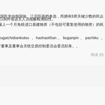
国民党由韩国瑜、江启臣搭档参选，而拥有8席关键少数的民众
京顺义区发现1例外省进京人员核酸检测阳性。
核报上一个月免税进口基建物资（不包括可重复使用的物资）的耗
jiugaichidiankutou，haohaolilian。buganpin、pachiku，
执行董事及董事会关联交易控制委员会委员职务。。
阅读 (
0
)
d