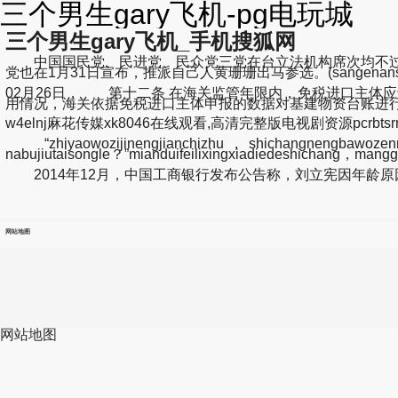
三个男生gary飞机-pg电玩城
三个男生gary飞机_手机搜狐网
中国国民党、民进党、民众党三党在台立法机构席次均不过半
党也在1月31日宣布，推派自己人黄珊珊出马参选。(sangenansheng
02月26日， 第十二条 在海关监管年限内，免税进口主体
用情况，海关依据免税进口主体申报的数据对基建物资台账进
w4elnj麻花传媒xk8046在线观看,高清完整版电视剧资源pcrbtsrr
“zhiyaowozijinengjianchizhu，shichangnengbawozenm
nabujiutaisongle？”mianduifeilixingxiadiedeshichang，man
2014年12月，中国工商银行发布公告称，刘立宪因年龄原因
网站地图
网站地图