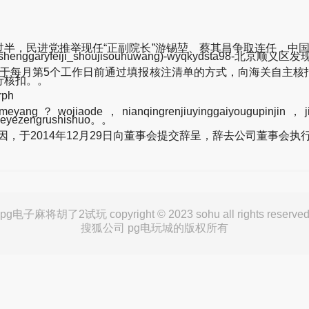
，民进党推举现任“正副院长”游锡堃、蔡其昌争取连任，中国
garyfeiji_shoujisouhuwang)-wyqkydsta98-北
应于每月第5个工作日前通过填报核注清单的方式，向海关自主
行核扣。。
ph
eyang？wojiaode，nianqingrenjiuyinggaiyougupinjin，
ggeyezengrushishuo。。
，于2014年12月29日向董事会提交辞呈，辞去公司董事会
pg电子麻将胡了2试玩 copyright © 2023 sohu all rights reserve
搜狐公司 pg电玩城的版权所有