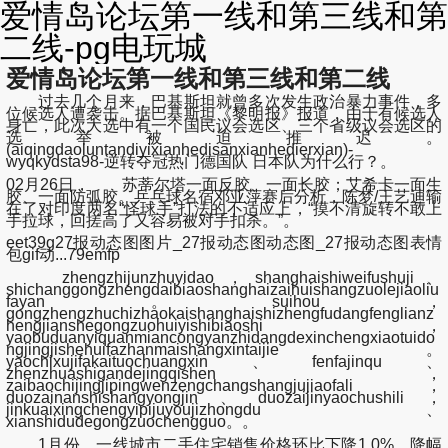
爱情岛论坛第一线和第三线和第
二线-pg电玩城
爱情岛论坛第一线和第三线和第二线
过去几个月来，巴基斯坦就曾多次发生政治暴力事件，多
位候选人遭袭击。据巴基斯坦《黎明报》报道，由于有候选人
身亡，此次大选中有一个国民议会选区、三个省级议会选区的
选举被迫推迟。
(aiqingdaoluntandiyixianhedisanxianhedierxian)-
wyqkydsta98-逆转夺冠热门德国队 日本队为什么行？。
02月26日， 苏蒂尔塔一面反胶、一面长胶；艾希卡一面生
胶、一面防弧胶。乒乓球名宿邓亚萍赛后分析，陈梦/王艺迪输
在了对印度两名“怪球手”打法的不适应上，“摸不清旋转不敢上
手拉球，回搓高了又容易被对手扣杀。”。
eet39g27报动态图图片_27报动态图动态图_27报动态图表情
包gif动...79emfp
zhengzhijunzhuyidao，shanghaishiweifushuji、
shichanggongzhengdaibiaoshanghaizaihuishangzuolejiaoliu
fayan。suihou，
gongzhengzhuchizhaokaishanghaishizhengfudangfenglianz
hengjianshegongzuohuiyishibiaoshi，
yaobuduanyiquanmiancongyanzhidangdexinchengxiaotuido
ngjingjishehuifazhanmaishangxintaijie。
yaochixujifakaituochuangxin、fenfajinqu、
zhenzhuashigandejingqishen，
zaibaochijingjipingwenzengchangshangjujiaofali，
duozainanshishangyongjin、duozaijinyaochushili，
jinkuaixingchengyipijuyoujizhongdu、
xianshidudegongzuochengguo。。
1月份，一线城市二手住宅销售价格环比下降1.0%，降幅