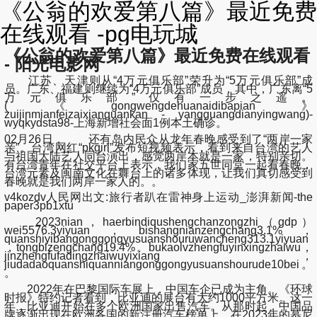
《公翁的欢爱第八篇》最近免费
在线观看 -pg电玩城
《公翁的欢爱第八篇》最近免费在线观看
- 阳光电影网
江苏、天津则从“4万元俱乐部”荣升为“5万元俱乐部”成
员。广东、福建则继续为“4万元俱乐部”成员，其中，广东离“5
万元俱乐部”仅有一步之遥。
(《gongwengdehuanaidibapian》
zuijinmianfeizaixianguankan - yangguangdianyingwang)-
wyqkydsta98-上海新增社会面1例本土确诊。
02月26日， 还有岛内民众从龙年春晚感受到了“两岸一家
亲”。台湾网红“pkgirl”发布短视频表示，看到来自台湾的艺人
与祖国大陆艺人同台演出，感觉两岸本就是一家，特别亲切。
有台湾青年在社交平台上表示，我们家五世同堂一起看春晚，
台湾元素及闽南文化在舞台上的诸多体现，让我们真切感受到
春晚就是我们两岸一家人的。。
v4kozdv人民网出文:旅行者趴在雷神身上运动_澎湃新闻-the
paper3pb1xtu
2023nian，haerbindiqushengchanzongzhi（gdp）
wei5576.3yiyuan，bishangnianzengchang3.1%，
quanshiyibangonggongyusuanshouruwancheng313.1yiyuan
，tongbizengchang19.4%。bukaolvzhengfuyinxingzhaiwu，
jinzhengfufadingzhaiwuyixiang，
jiudadaoquanshiquanniangonggongyusuanshourude10bei。
。
2022年在巴黎国际车展上，中国车企已成为主角。《环球
时报》特约记者看到，比亚迪的展台有大约1000平方米。这一
年，比亚迪开始在多个欧洲国家出售汽车。从那时起，中国品
牌逐渐出现在欧洲各国的新注册汽车榜单上。在2023年的慕尼