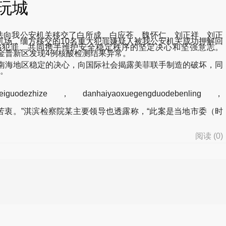
玩城
法向我公安机关移交了白所成、白应苍、魏怀仁、刘正祥、刘正
机场，缅方移交的10名重大犯罪嫌疑人被我公安机关成功押解回
骗犯罪、共同携手维护安全稳定秩序的坚定决心和坚强意志。
a98-10月13日大连金普新区发现4例核酸检测结果异常。
南海地区稳定的决心，向国际社会揭露美菲联手制造的破坏，同
。
aweiguodezhize，danhaiyaoxuegengduodebenling，
。
衷。”淇滨检察院某主要领导也透露称，“此案是当地市委（时
阅读 (
0
)
d