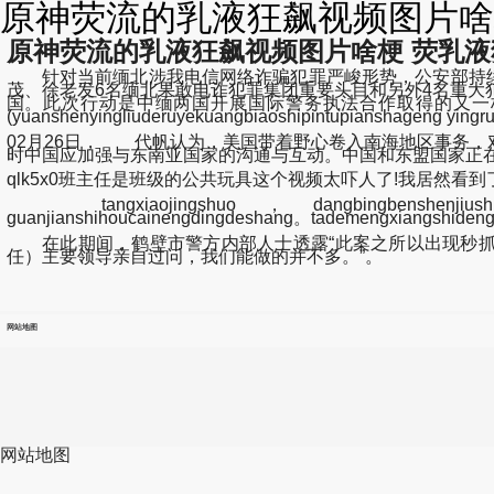
原神荧流的乳液狂飙视频图片啥梗
原神荧流的乳液狂飙视频图片啥梗 荧乳液狂
针对当前缅北涉我电信网络诈骗犯罪严峻形势，公安部持续加
茂、徐老发6名缅北果敢电诈犯罪集团重要头目和另外4名重大
国。此次行动是中缅两国开展国际警务执法合作取得的又一
(yuanshenyingliuderuyekuangbiaoshipintupianshage
02月26日， 代帆认为，美国带着野心卷入南海地区事务
时中国应加强与东南亚国家的沟通与互动。中国和东盟国家正在
qlk5x0班主任是班级的公共玩具这个视频太吓人了!我居然看到了一..
tangxiaojingshuo，dangbingbenshenjiushiyizho
guanjianshihoucainengdingdeshang。tademengxiangshideng
在此期间，鹤壁市警方内部人士透露“此案之所以出现秒抓举
任）主要领导亲自过问，我们能做的并不多。”。
网站地图
网站地图