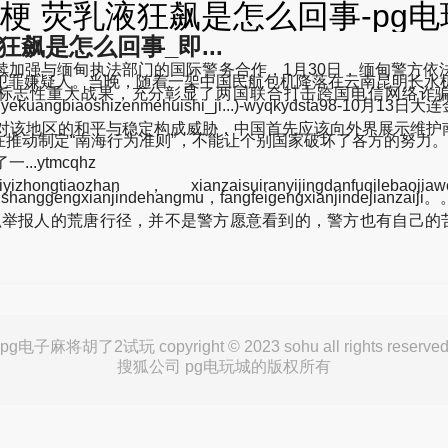
 荧乳液狂飙是怎么回事-pg电
飙是怎么回事_即...
强与缅甸执法部门的国际警务合作，1月30日，缅甸警方依
犯罪嫌疑人。当晚，随着一架中国民航包机降落在云南昆明长水
标志性重大战果，充分彰显了两国联合打击跨国电信网络诈
ng yingruyekuangbiaoshizenmehuishi_ji...)-wyqkydst
，对该地区的和平与稳定构成威胁，中国首先应该向外界展示维护
推动制定“南海行为准则”，不能让个别国家破坏了各方的努力。
.ytmcqhz
ngtiaozhan，xianzaisuiranyijingdanfuqilebaoji
shanggengxianjindehangmu，fangfeigengxianjindejianzaiji。
报人的荒唐行径，并不是警方愿意看到的，警方也有自己的苦
pg电子麻将胡了2试玩 copyright © 2023 sohu all rights reserve
搜狐公司 pg电玩城的版权所有